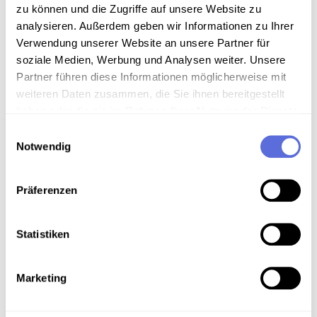
Stück "Hoch hinaus".
zu können und die Zugriffe auf unsere Website zu
analysieren. Außerdem geben wir Informationen zu Ihrer
Sammlungsgeschichte
Verwendung unserer Website an unsere Partner für
soziale Medien, Werbung und Analysen weiter. Unsere
Sammlung Audio-Eigenaufnahmen der Österreichischen
Partner führen diese Informationen möglicherweise mit
Mediathek
weiteren Daten zusammen, die Sie ihnen bereitgestellt
haben oder die sie im Rahmen Ihrer Nutzung der Dienste
Art der Aufnahme
gesammelt haben.
Einwilligungsauswahl
Lesung
Notwendig
Präferenzen
Download
Statistiken
Metadaten
Marketing