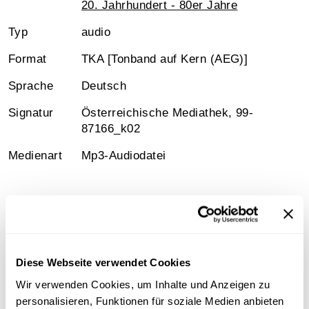
20. Jahrhundert - 80er Jahre
Typ
audio
Format
TKA [Tonband auf Kern (AEG)]
Sprache
Deutsch
Signatur
Österreichische Mediathek, 99-
87166_k02
Medienart
Mp3-Audiodatei
Information
Diese Webseite verwendet Cookies
Inhalt
Wir verwenden Cookies, um Inhalte und Anzeigen zu
Heinz Rudolf Unger liest Auszüge aus seinem neuen
personalisieren, Funktionen für soziale Medien anbieten