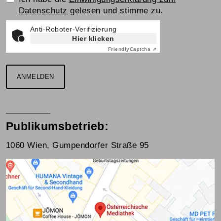
Datenschutz
gelesen und stimme zu.
Anti-Roboter-Verifizierung
Hier klicken
Friendly
Captcha ⇗
ANMELDEN
Publikumsbetrieb:
1060 Wien, Gumpendorfer Straße 95