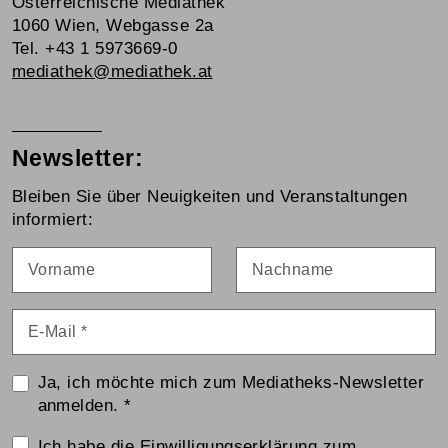
Österreichische Mediathek
1060 Wien, Webgasse 2a
Tel. +43 1 5973669-0
mediathek@mediathek.at
Newsletter:
Bleiben Sie über Neuigkeiten und Veranstaltungen
informiert:
Vorname
Nachname
E-Mail
*
Ja, ich möchte mich zum Mediatheks-Newsletter
anmelden.
*
Einwilligungserklärung
Ich habe die
Einwilligungserklärung zum