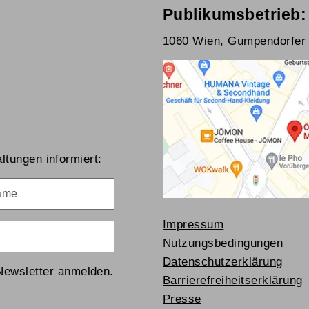
Publikumsbetrieb:
1060 Wien, Gumpendorfer 
ltungen informiert:
me
Impressum
Nutzungsbedingungen
Datenschutzerklärung
Newsletter anmelden.
Barrierefreiheitserklärung
Presse