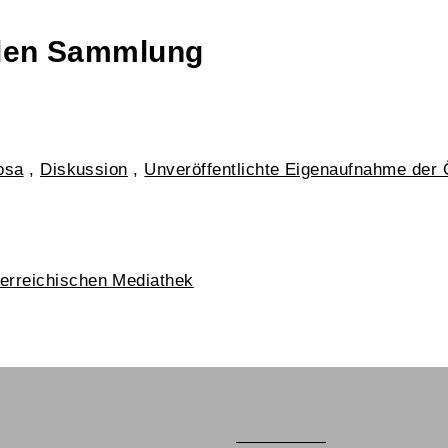
talen Sammlung
osa
,
Diskussion
,
Unveröffentlichte Eigenaufnahme der 
erreichischen Mediathek