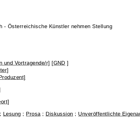
h - Österreichische Künstler nehmen Stellung
in und Vortragende/r]
[
GND
]
ter]
Produzent]
]
ort]
;
Lesung
;
Prosa
;
Diskussion
;
Unveröffentlichte Eigen