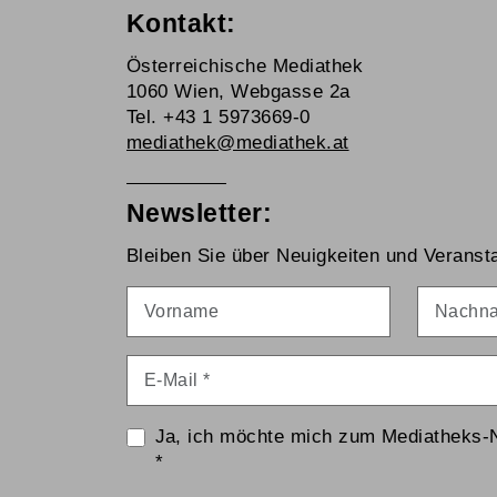
Kontakt:
Österreichische Mediathek
1060 Wien, Webgasse 2a
Tel. +43 1 5973669-0
mediathek@mediathek.at
Newsletter:
Bleiben Sie über Neuigkeiten und Veransta
Vorname
Nachna
E-Mail
*
Ja, ich möchte mich zum Mediatheks-
*