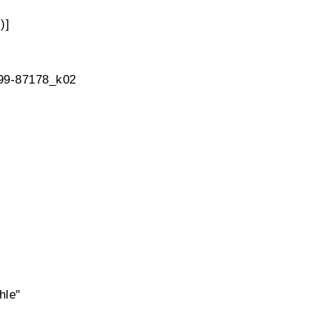
)]
 99-87178_k02
hle"