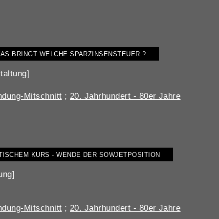
AS BRINGT WELCHE SPARZINSENSTEUER ?
taltung]
dung-Mitschnitt
;
20. Jahrhundert - 80er Jahre
TISCHEM KURS - WENDE DER SOWJETPOSITION
ung]
dung-Mitschnitt
;
20. Jahrhundert - 80er Jahre