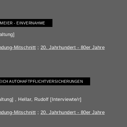
HMEIER - EINVERNAHME
altung]
dung-Mitschnitt
;
20. Jahrhundert - 80er Jahre
ICH AUTOHAFTPFLICHTVERSICHERUNGEN
ung] , Hellar, Rudolf [Interviewte/r]
dung-Mitschnitt
;
20. Jahrhundert - 80er Jahre