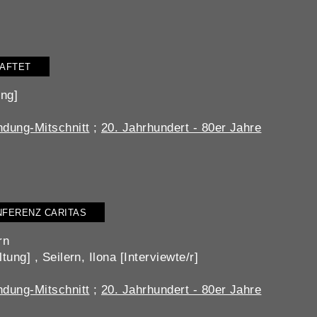
HAFTET
ung]
dung-Mitschnitt
;
20. Jahrhundert - 80er Jahre
ONFERENZ CARITAS
rn
ung] , Seilern, Ilona [Interviewte/r]
dung-Mitschnitt
;
20. Jahrhundert - 80er Jahre