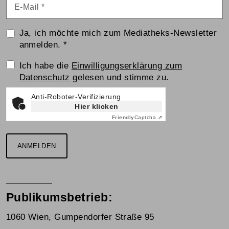
E-Mail
*
Ja, ich möchte mich zum Mediatheks-Newsletter
anmelden.
*
Einwilligungserklärung
Ich habe die
Einwilligungserklärung zum
Datenschutz
gelesen und stimme zu.
Anti-Roboter-Verifizierung
Hier klicken
Friendly
Captcha ⇗
ANMELDEN
Publikumsbetrieb:
1060 Wien, Gumpendorfer Straße 95