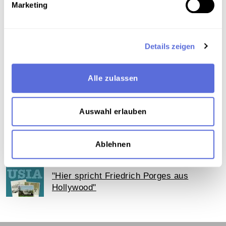
Marketing
Film
,
Theater
,
Kultur
,
Spielfilm
,
Interview
,
Drama
,
Radiosendung-Sendematerial
Details zeigen
Teil der Sammlung
Sammlung Aufnahmen des "United States Information
Service" ( USIS ) aus der Wienbibliothek
Alle zulassen
Auswahl erlauben
Das Medium in Onlineausstellungen
Ablehnen
Dieses Medium wird hier verwendet:
"Hier spricht Friedrich Porges aus
Hollywood"