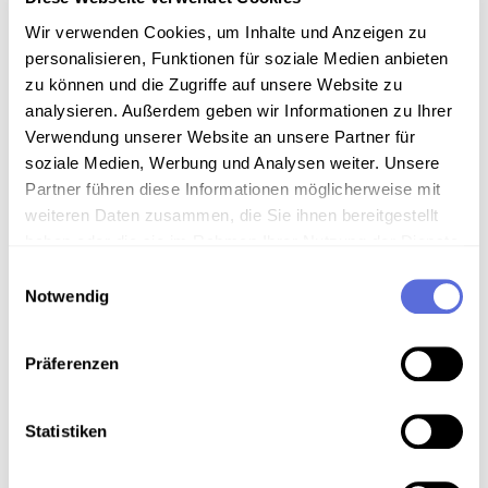
Sammlung Aufnahmen des "United States Information
Wir verwenden Cookies, um Inhalte und Anzeigen zu
Service" ( USIS ) aus der Wienbibliothek
personalisieren, Funktionen für soziale Medien anbieten
zu können und die Zugriffe auf unsere Website zu
Art der Aufnahme
analysieren. Außerdem geben wir Informationen zu Ihrer
Verwendung unserer Website an unsere Partner für
Interview
soziale Medien, Werbung und Analysen weiter. Unsere
Partner führen diese Informationen möglicherweise mit
weiteren Daten zusammen, die Sie ihnen bereitgestellt
Download
haben oder die sie im Rahmen Ihrer Nutzung der Dienste
gesammelt haben.
Einwilligungsauswahl
Notwendig
Metadaten
Präferenzen
Verortung in der digitalen Sammlung
Statistiken
Schlagworte