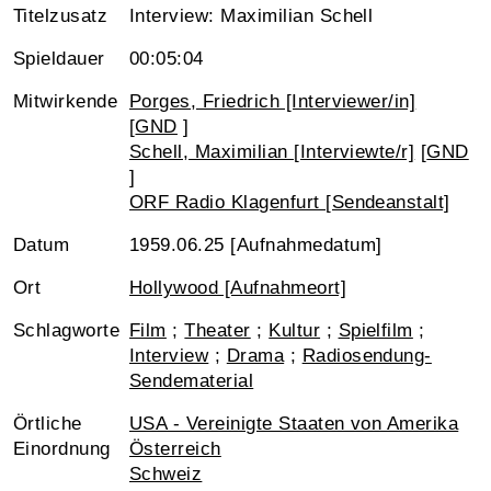
Titelzusatz
Interview: Maximilian Schell
Spieldauer
00:05:04
Mitwirkende
Porges, Friedrich [Interviewer/in]
[
GND
]
Schell, Maximilian [Interviewte/r]
[
GND
]
ORF Radio Klagenfurt [Sendeanstalt]
Datum
1959.06.25 [Aufnahmedatum]
Ort
Hollywood [Aufnahmeort]
Schlagworte
Film
;
Theater
;
Kultur
;
Spielfilm
;
Interview
;
Drama
;
Radiosendung-
Sendematerial
Örtliche
USA - Vereinigte Staaten von Amerika
Einordnung
Österreich
Schweiz