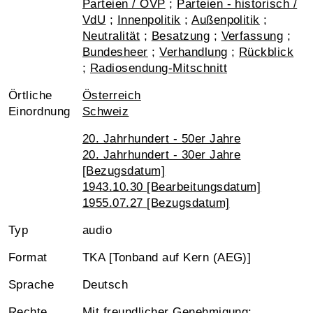
Parteien / ÖVP
;
Parteien - historisch /
VdU
;
Innenpolitik
;
Außenpolitik
;
Neutralität
;
Besatzung
;
Verfassung
;
Bundesheer
;
Verhandlung
;
Rückblick
;
Radiosendung-Mitschnitt
Örtliche
Österreich
Einordnung
Schweiz
20. Jahrhundert - 50er Jahre
20. Jahrhundert - 30er Jahre
[Bezugsdatum]
1943.10.30 [Bearbeitungsdatum]
1955.07.27 [Bezugsdatum]
Typ
audio
Format
TKA [Tonband auf Kern (AEG)]
Sprache
Deutsch
Rechte
Mit freundlicher Genehmigung: