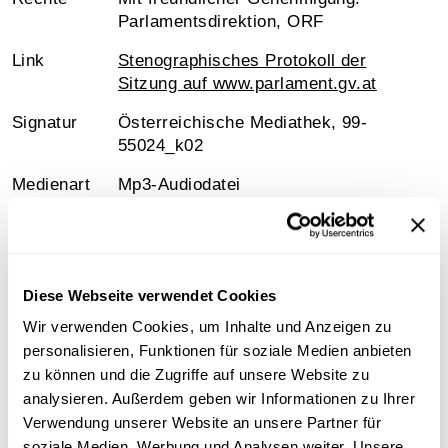
Parlamentsdirektion, ORF
Link
Stenographisches Protokoll der
Sitzung auf www.parlament.gv.at
Signatur
Österreichische Mediathek, 99-
55024_k02
Medienart
Mp3-Audiodatei
Information
Diese Webseite verwendet Cookies
Wir verwenden Cookies, um Inhalte und Anzeigen zu
personalisieren, Funktionen für soziale Medien anbieten
Inhalt
zu können und die Zugriffe auf unsere Website zu
Die erste Sitzung in Freiheit bringt neben der Debatte
analysieren. Außerdem geben wir Informationen zu Ihrer
auch einen Rückblick auf Verträge von St.Germain,
Verwendung unserer Website an unsere Partner für
den Anschluss, die Moskauer Deklaration bis hin
soziale Medien, Werbung und Analysen weiter. Unsere