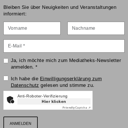
Bleiben Sie über Neuigkeiten und Veranstaltungen
informiert:
Vorname
Nachname
E-Mail
*
Ja, ich möchte mich zum Mediatheks-Newsletter
anmelden.
*
Einwilligungserklärung
Ich habe die
Einwilligungserklärung zum
Datenschutz
gelesen und stimme zu.
Anti-Roboter-Verifizierung
Hier klicken
Friendly
Captcha ⇗
ANMELDEN