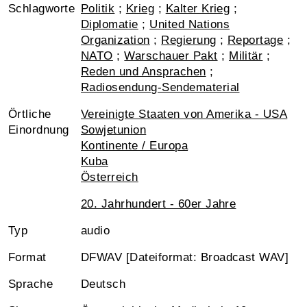
Schlagworte
Politik
;
Krieg
;
Kalter Krieg
;
Diplomatie
;
United Nations
Organization
;
Regierung
;
Reportage
;
NATO
;
Warschauer Pakt
;
Militär
;
Reden und Ansprachen
;
Radiosendung-Sendematerial
Örtliche
Vereinigte Staaten von Amerika - USA
Einordnung
Sowjetunion
Kontinente / Europa
Kuba
Österreich
20. Jahrhundert - 60er Jahre
Typ
audio
Format
DFWAV [Dateiformat: Broadcast WAV]
Sprache
Deutsch