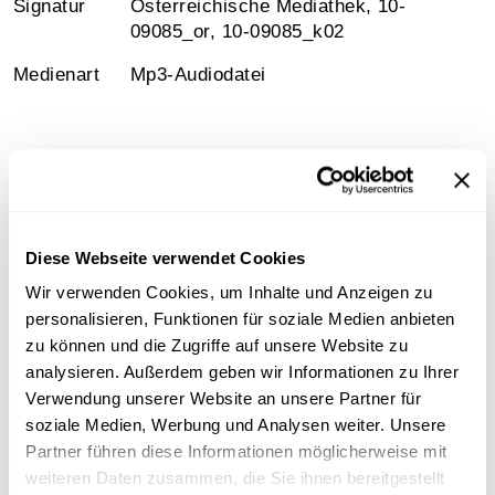
Signatur
Österreichische Mediathek, 10-
09085_or, 10-09085_k02
Medienart
Mp3-Audiodatei
Information
Diese Webseite verwendet Cookies
Inhalt
Wir verwenden Cookies, um Inhalte und Anzeigen zu
Sehr schlechte Tonqualität
personalisieren, Funktionen für soziale Medien anbieten
zu können und die Zugriffe auf unsere Website zu
Sammlungsgeschichte
analysieren. Außerdem geben wir Informationen zu Ihrer
Sammlung Aufnahmen des "United States Information
Verwendung unserer Website an unsere Partner für
Service" ( USIS ) aus der Wienbibliothek
soziale Medien, Werbung und Analysen weiter. Unsere
Partner führen diese Informationen möglicherweise mit
weiteren Daten zusammen, die Sie ihnen bereitgestellt
Art der Aufnahme