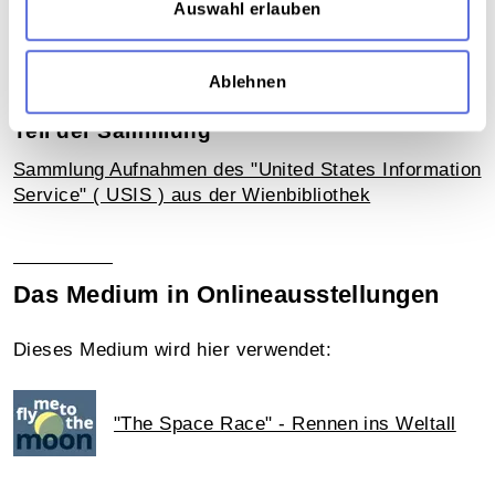
Auswahl erlauben
Nations Organization
,
Regierung
,
Reportage
,
NATO
,
Warschauer Pakt
,
Militär
,
Reden und
Ansprachen
,
Radiosendung-Sendematerial
Ablehnen
Teil der Sammlung
Sammlung Aufnahmen des "United States Information
Service" ( USIS ) aus der Wienbibliothek
Das Medium in Onlineausstellungen
Dieses Medium wird hier verwendet:
"The Space Race" - Rennen ins Weltall