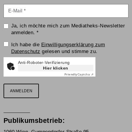
E-Mail
*
Ja, ich möchte mich zum Mediatheks-Newsletter
anmelden.
*
Einwilligungserklärung
Ich habe die
Einwilligungserklärung zum
Datenschutz
gelesen und stimme zu.
Anti-Roboter-Verifizierung
Hier klicken
Friendly
Captcha ⇗
ANMELDEN
Publikumsbetrieb:
1060 Wien, Gumpendorfer Straße 95