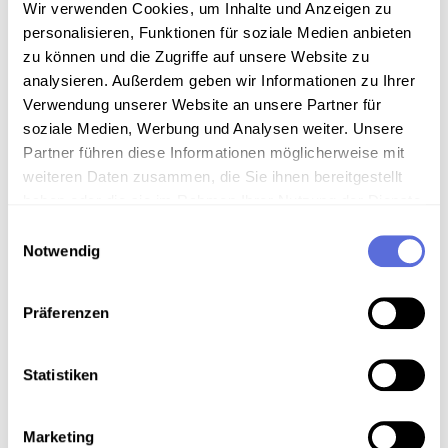
Sammlungsgeschichte
Wir verwenden Cookies, um Inhalte und Anzeigen zu
personalisieren, Funktionen für soziale Medien anbieten
Sammlung Aufnahmen des "United States Information
zu können und die Zugriffe auf unsere Website zu
Service" ( USIS ) aus der Wienbibliothek
analysieren. Außerdem geben wir Informationen zu Ihrer
Verwendung unserer Website an unsere Partner für
soziale Medien, Werbung und Analysen weiter. Unsere
Partner führen diese Informationen möglicherweise mit
Download
weiteren Daten zusammen, die Sie ihnen bereitgestellt
haben oder die sie im Rahmen Ihrer Nutzung der Dienste
Metadaten
gesammelt haben.
Einwilligungsauswahl
Notwendig
Verortung in der digitalen Sammlung
Präferenzen
Schlagworte
Statistiken
Technik
,
Wirtschaft
,
Gesellschaft
,
Ingenieurswissenschaften
,
Raumfahrt
,
Marketing