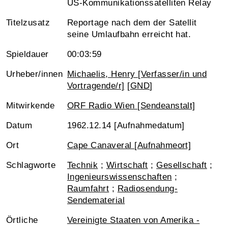
US-Kommunikationssatelliten Relay
Titelzusatz
Reportage nach dem der Satellit
seine Umlaufbahn erreicht hat.
Spieldauer
00:03:59
Urheber/innen
Michaelis, Henry [Verfasser/in und
Vortragende/r]
[
GND
]
Mitwirkende
ORF Radio Wien [Sendeanstalt]
Datum
1962.12.14 [Aufnahmedatum]
Ort
Cape Canaveral [Aufnahmeort]
Schlagworte
Technik
;
Wirtschaft
;
Gesellschaft
;
Ingenieurswissenschaften
;
Raumfahrt
;
Radiosendung-
Sendematerial
Örtliche
Vereinigte Staaten von Amerika -