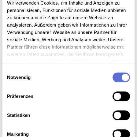
Art der Aufnahme
Wir verwenden Cookies, um Inhalte und Anzeigen zu
personalisieren, Funktionen für soziale Medien anbieten
Reportage
zu können und die Zugriffe auf unsere Website zu
analysieren. Außerdem geben wir Informationen zu Ihrer
Verwendung unserer Website an unsere Partner für
soziale Medien, Werbung und Analysen weiter. Unsere
Download
Partner führen diese Informationen möglicherweise mit
weiteren Daten zusammen, die Sie ihnen bereitgestellt
Metadaten
haben oder die sie im Rahmen Ihrer Nutzung der Dienste
gesammelt haben.
Einwilligungsauswahl
Notwendig
Verortung in der digitalen Sammlung
Präferenzen
Schlagworte
Statistiken
Technik
,
Wirtschaft
,
Wissenschaft und Forschung
,
Politik
,
Medien und Kommunikation
,
Raumfahrt
,
Nachrichten
,
Ingenieurswissenschaften
,
Reportage
Marketing