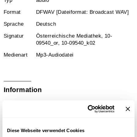
Typ
audio
Format
DFWAV [Dateiformat: Broadcast WAV]
Sprache
Deutsch
Signatur
Österreichische Mediathek, 10-
09540_or, 10-09540_k02
Medienart
Mp3-Audiodatei
Information
Sammlungsgeschichte
Sammlung Aufnahmen des "United States Information
Service" ( USIS ) aus der Wienbibliothek
Diese Webseite verwendet Cookies