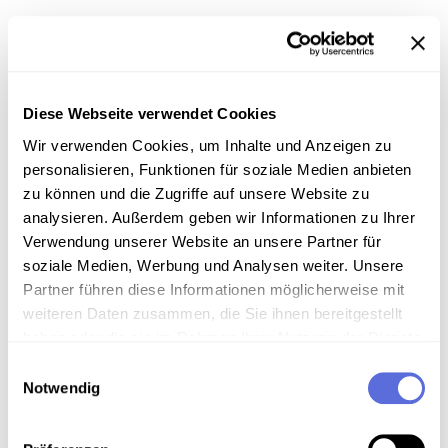
Information
Diese Webseite verwendet Cookies
Sammlungsgeschichte
Wir verwenden Cookies, um Inhalte und Anzeigen zu
Sammlung Aufnahmen des "United States Information
personalisieren, Funktionen für soziale Medien anbieten
Service" ( USIS ) aus der Wienbibliothek
zu können und die Zugriffe auf unsere Website zu
analysieren. Außerdem geben wir Informationen zu Ihrer
Art der Aufnahme
Verwendung unserer Website an unsere Partner für
soziale Medien, Werbung und Analysen weiter. Unsere
Reden und Ansprachen
Partner führen diese Informationen möglicherweise mit
Reportage
weiteren Daten zusammen, die Sie ihnen bereitgestellt
haben oder die sie im Rahmen Ihrer Nutzung der Dienste
Interview
gesammelt haben.
Einwilligungsauswahl
Notwendig
Download