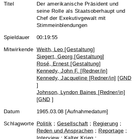
Titel
Der amerikanische Präsident und
seine Rolle als Staatsoberhaupt und
Chef der Exekutivgewalt mit
Stimmeinblendungen
Spieldauer
00:19:55
Mitwirkende
Weith, Leo [Gestaltung]
Siegert, Georg [Gestaltung]
Rosé, Ernest [Gestaltung]
Kennedy, John F. [Redner/in]
Kennedy, Jacqueline [Redner/in]
[
GND
]
Johnson, Lyndon Baines [Redner/in]
[
GND
]
Datum
1965.03.08 [Aufnahmedatum]
Schlagworte
Politik
;
Gesellschaft
;
Regierung
;
Reden und Ansprachen
;
Reportage
;
Interview
;
Kalter Krieg
;