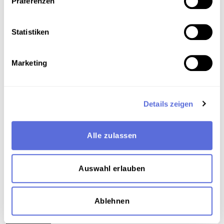
Präferenzen
Metadaten
Statistiken
Marketing
Verortung in der digitalen Sammlung
Schlagworte
Details zeigen
Politik
,
Gesellschaft
,
Regierung
,
Reden und
Ansprachen
,
Reportage
,
Interview
,
Kalter Krieg
,
Alle zulassen
Radiosendung-Sendematerial
Teil der Sammlung
Auswahl erlauben
Sammlung Aufnahmen des "United States Information
Service" ( USIS ) aus der Wienbibliothek
Ablehnen