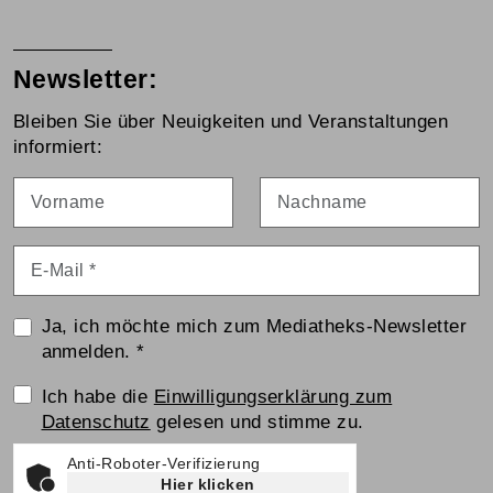
Newsletter:
Bleiben Sie über Neuigkeiten und Veranstaltungen
informiert:
Vorname
Nachname
E-Mail
*
Ja, ich möchte mich zum Mediatheks-Newsletter
anmelden.
*
Einwilligungserklärung
Ich habe die
Einwilligungserklärung zum
Datenschutz
gelesen und stimme zu.
Anti-Roboter-Verifizierung
Hier klicken