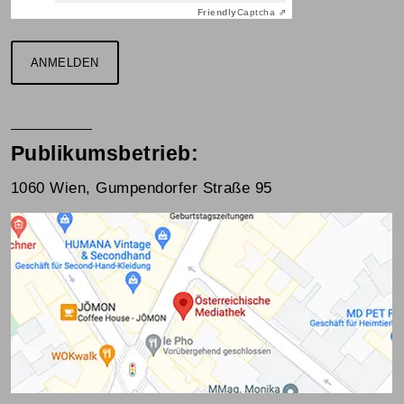
Friendly
Captcha ⇗
ANMELDEN
Publikumsbetrieb:
1060 Wien, Gumpendorfer Straße 95