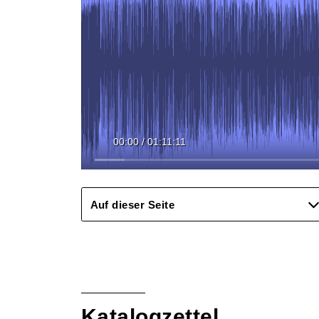
00:00
/
01:11:11
Auf dieser Seite
Katalogzettel