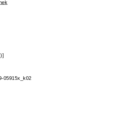
thek
)]
 9-05915x_k02