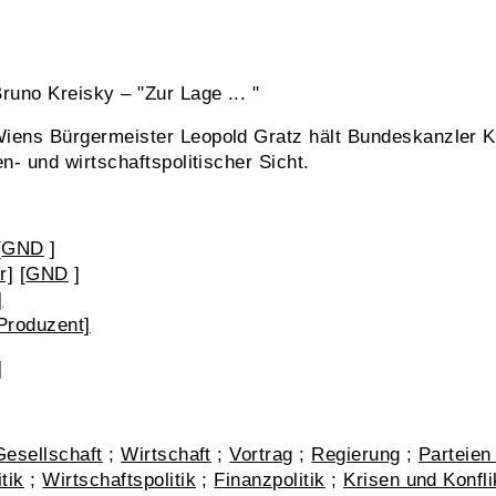
uno Kreisky – "Zur Lage ... "
ens Bürgermeister Leopold Gratz hält Bundeskanzler Kr
n- und wirtschaftspolitischer Sicht.
[
GND
]
r]
[
GND
]
]
Produzent]
]
]
Gesellschaft
;
Wirtschaft
;
Vortrag
;
Regierung
;
Parteien
tik
;
Wirtschaftspolitik
;
Finanzpolitik
;
Krisen und Konfli