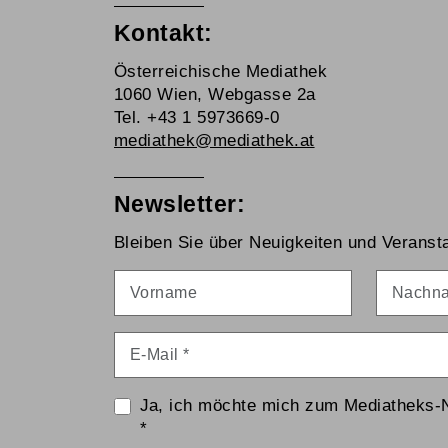
Kontakt:
Österreichische Mediathek
1060 Wien, Webgasse 2a
Tel. +43 1 5973669-0
mediathek@mediathek.at
Newsletter:
Bleiben Sie über Neuigkeiten und Veransta
Vorname
Nachna
E-Mail
*
Ja, ich möchte mich zum Mediatheks-
*