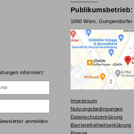
Publikumsbetrieb:
1060 Wien, Gumpendorfer 
ltungen informiert:
me
Impressum
Nutzungsbedingungen
Datenschutzerklärung
Newsletter anmelden.
Barrierefreiheitserklärung
Presse