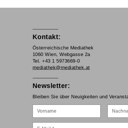
Kontakt:
Österreichische Mediathek
1060 Wien, Webgasse 2a
Tel. +43 1 5973669-0
mediathek@mediathek.at
Newsletter:
Bleiben Sie über Neuigkeiten und Veransta
Vorname
Nachna
E-Mail
*