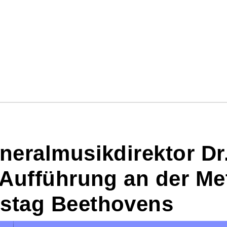
eneralmusikdirektor D
o Aufführung an der Me
tstag Beethovens