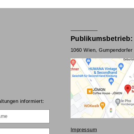
Publikumsbetrieb:
1060 Wien, Gumpendorfer 
ltungen informiert:
me
Impressum