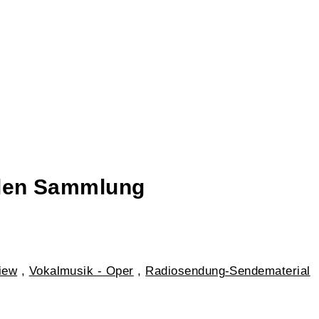
talen Sammlung
view
,
Vokalmusik - Oper
,
Radiosendung-Sendematerial