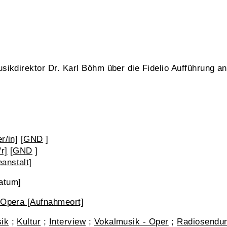
sikdirektor Dr. Karl Böhm über die Fidelio Aufführung 
r/in]
[
GND
]
r]
[
GND
]
anstalt]
atum]
 Opera [Aufnahmeort]
ik
;
Kultur
;
Interview
;
Vokalmusik - Oper
;
Radiosendun