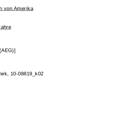
en von Amerika
Jahre
 (AEG)]
hek, 10-08819_k02