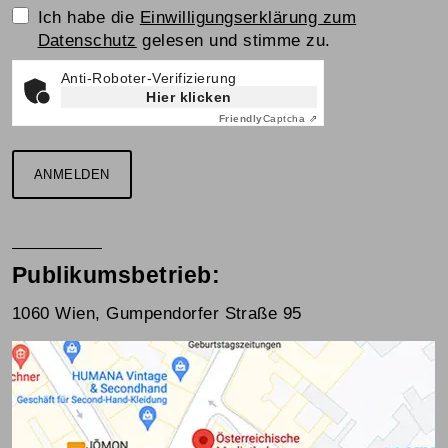
Einwilligungserklärung
Ich habe die
Einwilligungserklärung zum
Datenschutz
gelesen und stimme zu.
Anti-Roboter-Verifizierung
Hier klicken
Friendly
Captcha ⇗
ANMELDEN
Publikumsbetrieb:
1060 Wien, Gumpendorfer Straße 95