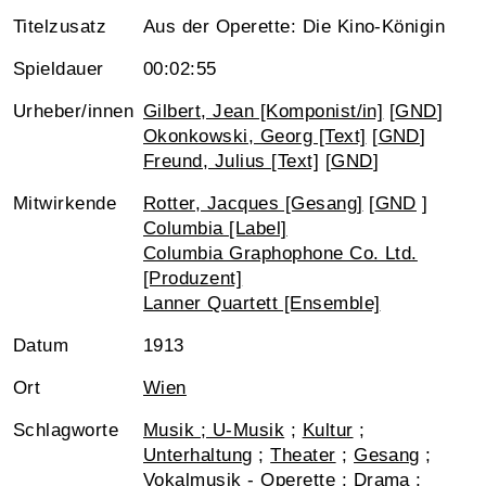
Titelzusatz
Aus der Operette: Die Kino-Königin
Spieldauer
00:02:55
Urheber/innen
Gilbert, Jean [Komponist/in]
[
GND
]
Okonkowski, Georg [Text]
[
GND
]
Freund, Julius [Text]
[
GND
]
Mitwirkende
Rotter, Jacques [Gesang]
[
GND
]
Columbia [Label]
Columbia Graphophone Co. Ltd.
[Produzent]
Lanner Quartett [Ensemble]
Datum
1913
Ort
Wien
Schlagworte
Musik ; U-Musik
;
Kultur
;
Unterhaltung
;
Theater
;
Gesang
;
Vokalmusik - Operette
;
Drama
;