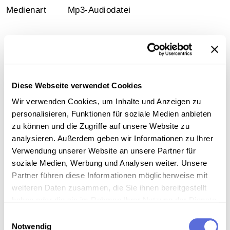
Medienart
Mp3-Audiodatei
Information
Diese Webseite verwendet Cookies
Inhalt
Wir verwenden Cookies, um Inhalte und Anzeigen zu
personalisieren, Funktionen für soziale Medien anbieten
"Die Kino-Königin" (1913) Operette von Jean Gilbert,
Georg Okonkowski und Julius Freund
zu können und die Zugriffe auf unsere Website zu
analysieren. Außerdem geben wir Informationen zu Ihrer
Verwendung unserer Website an unsere Partner für
Sammlungsgeschichte
soziale Medien, Werbung und Analysen weiter. Unsere
Sammlung Günther Schifter
Partner führen diese Informationen möglicherweise mit
weiteren Daten zusammen, die Sie ihnen bereitgestellt
Technische Anmerkungen
haben oder die sie im Rahmen Ihrer Nutzung der Dienste
gesammelt haben.
Einwilligungsauswahl
Schellackdigitalisierung - automatisierte
Notwendig
Signalverbesserung