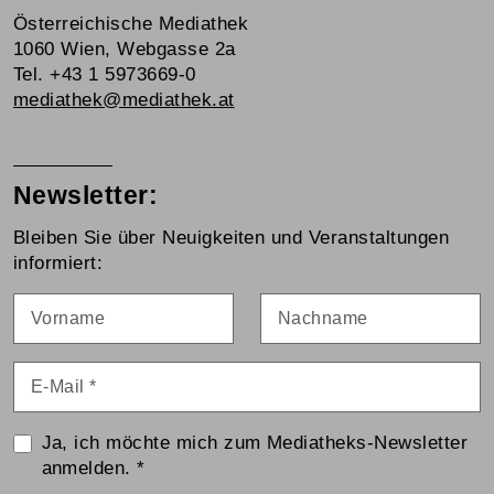
Österreichische Mediathek
1060 Wien, Webgasse 2a
Tel. +43 1 5973669-0
mediathek@mediathek.at
Newsletter:
Bleiben Sie über Neuigkeiten und Veranstaltungen
informiert:
Vorname
Nachname
E-Mail
*
Ja, ich möchte mich zum Mediatheks-Newsletter
anmelden.
*