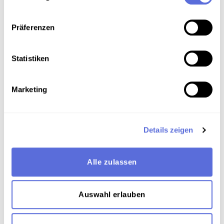
Präferenzen
Download
Statistiken
Metadaten
Marketing
Verortung in der digitalen Sammlung
Details zeigen
Schlagworte
Alle zulassen
Musik ; U-Musik
,
Kultur
,
Unterhaltung
,
Theater
,
Gesang
,
Vokalmusik - Operette
,
Drama
,
Österreichisch-Ungarische Monarchie
,
Publizierte
Auswahl erlauben
und vervielfältigte Aufnahme