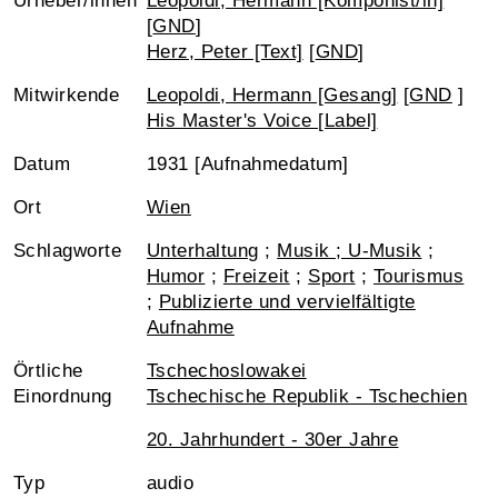
Urheber/innen
Leopoldi, Hermann [Komponist/in]
[
GND
]
Herz, Peter [Text]
[
GND
]
Mitwirkende
Leopoldi, Hermann [Gesang]
[
GND
]
His Master's Voice [Label]
Datum
1931 [Aufnahmedatum]
Ort
Wien
Schlagworte
Unterhaltung
;
Musik ; U-Musik
;
Humor
;
Freizeit
;
Sport
;
Tourismus
;
Publizierte und vervielfältigte
Aufnahme
Örtliche
Tschechoslowakei
Einordnung
Tschechische Republik - Tschechien
20. Jahrhundert - 30er Jahre
Typ
audio