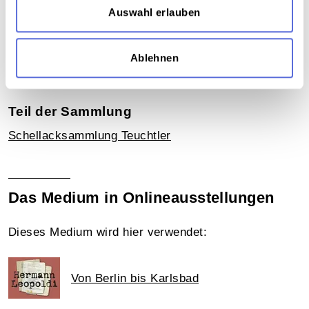
Auswahl erlauben
Schlagworte
Unterhaltung
,
Musik ; U-Musik
,
Humor
,
Freizeit
,
Ablehnen
Sport
,
Tourismus
,
Publizierte und vervielfältigte
Aufnahme
Teil der Sammlung
Schellacksammlung Teuchtler
Das Medium in Onlineausstellungen
Dieses Medium wird hier verwendet:
Von Berlin bis Karlsbad