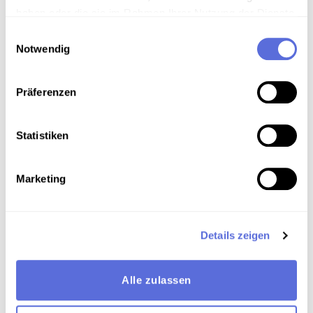
Schellacksammlung Teuchtler
haben oder die sie im Rahmen Ihrer Nutzung der Dienste
gesammelt haben.
Einwilligungsauswahl
Technische Anmerkungen
Notwendig
Schellackdigitalisierung - automatisierte
Signalverbesserung
Präferenzen
Elektrische Aufnahmetechnik
Statistiken
Download
Marketing
Labelscan. Copyright: Österreichische
Mediathek
Metadaten
Details zeigen
Alle zulassen
Verortung in der digitalen Sammlung