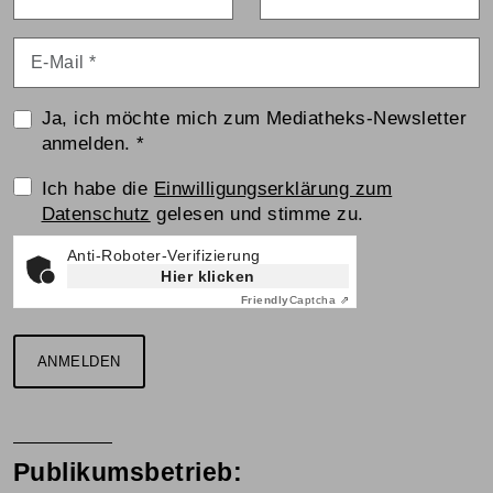
E-Mail
*
Ja, ich möchte mich zum Mediatheks-Newsletter
anmelden.
*
Einwilligungserklärung
Ich habe die
Einwilligungserklärung zum
Datenschutz
gelesen und stimme zu.
Anti-Roboter-Verifizierung
Hier klicken
Friendly
Captcha ⇗
ANMELDEN
Publikumsbetrieb: