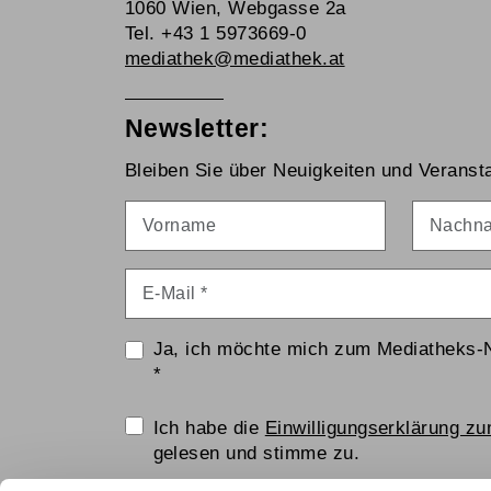
1060 Wien, Webgasse 2a
Tel. +43 1 5973669-0
mediathek@mediathek.at
Newsletter:
Bleiben Sie über Neuigkeiten und Veransta
Vorname
Nachna
E-Mail
*
Ja, ich möchte mich zum Mediatheks-
*
Einwilligungserklärung
Ich habe die
Einwilligungserklärung z
gelesen und stimme zu.