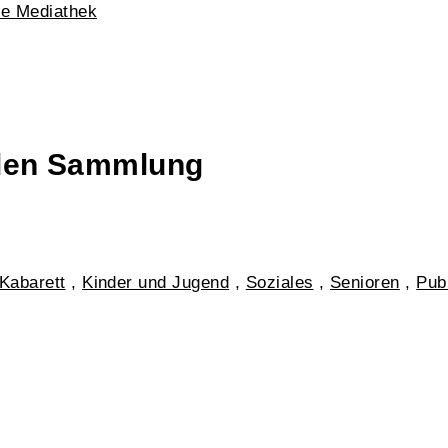
he Mediathek
talen Sammlung
Kabarett
,
Kinder und Jugend
,
Soziales
,
Senioren
,
Publ