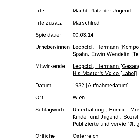
Titel
Macht Platz der Jugend
Titelzusatz
Marschlied
Spieldauer
00:03:14
Urheber/innen
Leopoldi, Hermann [Kompon
Spahn, Erwin Wendelin [Te
Mitwirkende
Leopoldi, Hermann [Gesan
His Master's Voice [Label]
Datum
1932 [Aufnahmedatum]
Ort
Wien
Schlagworte
Unterhaltung
;
Humor
;
Mus
Kinder und Jugend
;
Sozia
Publizierte und vervielfält
Örtliche
Österreich