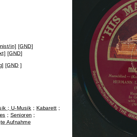
ist/in]
[
GND
]
xt]
[
GND
]
g]
[
GND
]
ik ; U-Musik
;
Kabarett
;
les
;
Senioren
;
igte Aufnahme