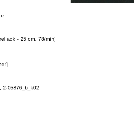
re
ellack - 25 cm, 78/min]
er]
k, 2-05876_b_k02