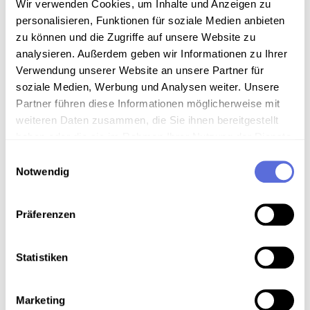
Wir verwenden Cookies, um Inhalte und Anzeigen zu
personalisieren, Funktionen für soziale Medien anbieten
zu können und die Zugriffe auf unsere Website zu
analysieren. Außerdem geben wir Informationen zu Ihrer
Information
Verwendung unserer Website an unsere Partner für
soziale Medien, Werbung und Analysen weiter. Unsere
Sammlungsgeschichte
Partner führen diese Informationen möglicherweise mit
weiteren Daten zusammen, die Sie ihnen bereitgestellt
Schellacksammlung Teuchtler
haben oder die sie im Rahmen Ihrer Nutzung der Dienste
gesammelt haben.
Einwilligungsauswahl
Anmerkungen zum Inhalt
Notwendig
Aufkleber der Firma "Radio-Phono Faulhaber"
(Roboter, Tonmöbel, Wien V, Schönbrunnerstraße 88)
Präferenzen
auf dem Label
Technische Anmerkungen
Statistiken
Schellackdigitalisierung - automatisierte
Signalverbesserung
Marketing