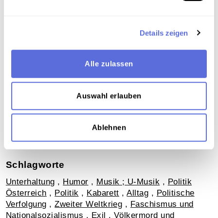
Elektrische Aufnahmetechnik
Details zeigen
Download
Alle zulassen
Labelscan. Copyright: Österreichische
Mediathek
Metadaten
Auswahl erlauben
Ablehnen
Verortung in der digitalen Sammlung
Schlagworte
Unterhaltung
,
Humor
,
Musik ; U-Musik
,
Politik
Österreich
,
Politik
,
Kabarett
,
Alltag
,
Politische
Verfolgung
,
Zweiter Weltkrieg
,
Faschismus und
Nationalsozialismus
,
Exil
,
Völkermord und