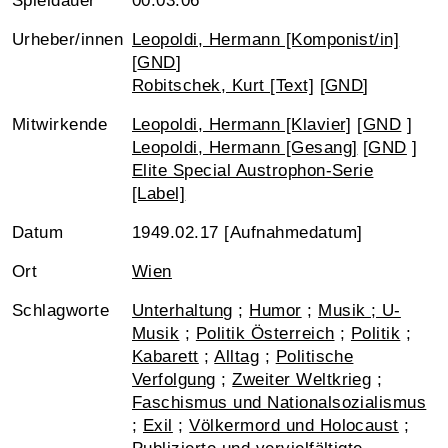
Spieldauer
00:03:06
Urheber/innen
Leopoldi, Hermann [Komponist/in]
[
GND
]
Robitschek, Kurt [Text]
[
GND
]
Mitwirkende
Leopoldi, Hermann [Klavier]
[
GND
]
Leopoldi, Hermann [Gesang]
[
GND
]
Elite Special Austrophon-Serie
[Label]
Datum
1949.02.17 [Aufnahmedatum]
Ort
Wien
Schlagworte
Unterhaltung
;
Humor
;
Musik ; U-
Musik
;
Politik Österreich
;
Politik
;
Kabarett
;
Alltag
;
Politische
Verfolgung
;
Zweiter Weltkrieg
;
Faschismus und Nationalsozialismus
;
Exil
;
Völkermord und Holocaust
;