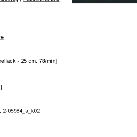
re
ellack - 25 cm, 78/min]
]
k, 2-05984_a_k02