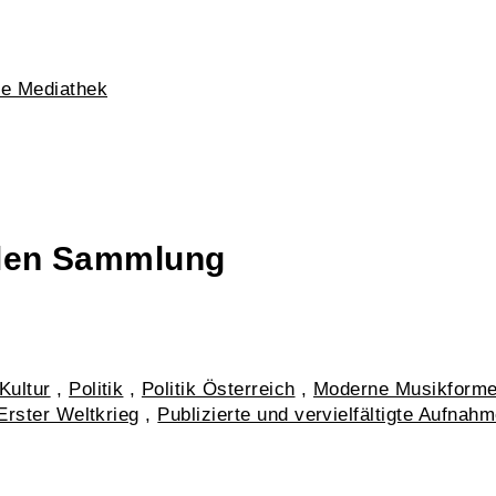
he Mediathek
talen Sammlung
Kultur
,
Politik
,
Politik Österreich
,
Moderne Musikforme
Erster Weltkrieg
,
Publizierte und vervielfältigte Aufnah