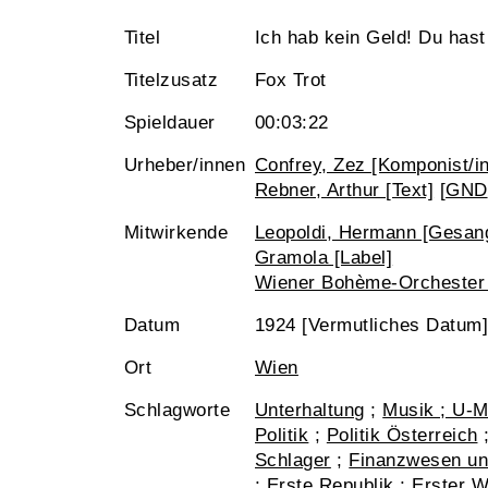
Titel
Ich hab kein Geld! Du hast
Titelzusatz
Fox Trot
Spieldauer
00:03:22
Urheber/innen
Confrey, Zez [Komponist/in
Rebner, Arthur [Text]
[
GND
Mitwirkende
Leopoldi, Hermann [Gesan
Gramola [Label]
Wiener Bohème-Orchester 
Datum
1924 [Vermutliches Datum]
Ort
Wien
Schlagworte
Unterhaltung
;
Musik ; U-M
Politik
;
Politik Österreich
Schlager
;
Finanzwesen un
;
Erste Republik
;
Erster W