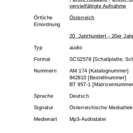
vervielfältigte Aufnahme
Örtliche
Österreich
Einordnung
20. Jahrhundert - 20er Jah
Typ
audio
Format
SCS2578 [Schallplatte, Sch
Nummern
AM 174 [Katalognummer]
942810 [Bestellnummer]
BT 957-1 [Matrizennummer
Sprache
Deutsch
Signatur
Österreichische Mediathe
Medienart
Mp3-Audiodatei