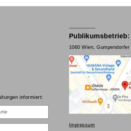
Publikumsbetrieb:
1060 Wien, Gumpendorfer 
ltungen informiert:
me
Impressum