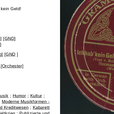
 kein Geld!
]
[
GND
]
]
g]
[
GND
]
[Orchester]
usik
;
Humor
;
Kultur
;
;
Moderne Musikformen -
d Kreditwesen
;
Kabarett
eltkrieg
;
Publizierte und