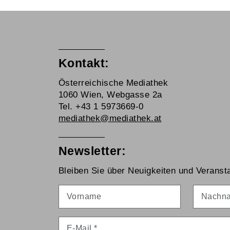
Kontakt:
Österreichische Mediathek
1060 Wien, Webgasse 2a
Tel. +43 1 5973669-0
mediathek@mediathek.at
Newsletter:
Bleiben Sie über Neuigkeiten und Veransta
Vorname
Nachna
E-Mail
*