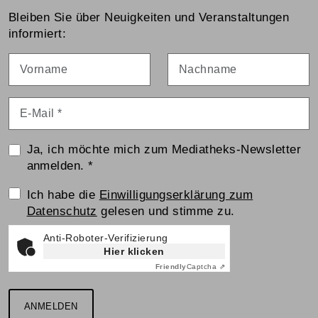
Bleiben Sie über Neuigkeiten und Veranstaltungen
informiert:
Vorname
Nachname
E-Mail
*
Ja, ich möchte mich zum Mediatheks-Newsletter
anmelden.
*
Einwilligungserklärung
Ich habe die
Einwilligungserklärung zum
Datenschutz
gelesen und stimme zu.
Anti-Roboter-Verifizierung
Hier klicken
Friendly
Captcha ⇗
ANMELDEN