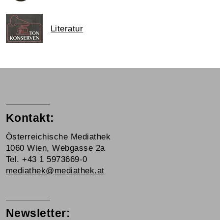
Literatur
Kontakt:
Österreichische Mediathek
1060 Wien, Webgasse 2a
Tel. +43 1 5973669-0
mediathek@mediathek.at
Newsletter: