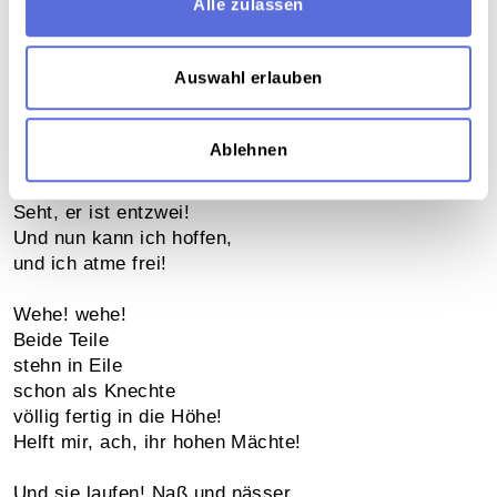
Alle zulassen
und das alte Holz behende
mit dem scharfen Beile spalten.
Auswahl erlauben
Seht, da kommt er schleppend wieder!
Wie ich mich nur auf dich werfe,
gleich, o Kobold, liegst du nieder;
Ablehnen
krachend trifft die glatte Schärfe.
Wahrlich! brav getroffen!
Seht, er ist entzwei!
Und nun kann ich hoffen,
und ich atme frei!
Wehe! wehe!
Beide Teile
stehn in Eile
schon als Knechte
völlig fertig in die Höhe!
Helft mir, ach, ihr hohen Mächte!
Und sie laufen! Naß und nässer