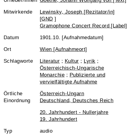
Urheber/innen
Goethe, Johann Wolfgang von [Text]
Mitwirkende
Lewinsky, Joseph [Rezitator/in]
[
GND
]
Gramophone Concert Record [Label]
Datum
1901.10. [Aufnahmedatum]
Ort
Wien [Aufnahmeort]
Schlagworte
Literatur
;
Kultur
;
Lyrik
;
Österreichisch-Ungarische
Monarchie
;
Publizierte und
vervielfältigte Aufnahme
Örtliche
Österreich-Ungarn
Einordnung
Deutschland, Deutsches Reich
20. Jahrhundert - Nullerjahre
19. Jahrhundert
Typ
audio