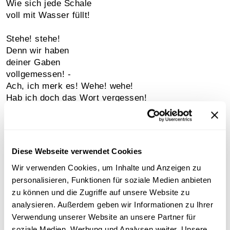
Wie sich jede Schale
voll mit Wasser füllt!
Stehe! stehe!
Denn wir haben
deiner Gaben
vollgemessen! -
Ach, ich merk es! Wehe! wehe!
Hab ich doch das Wort vergessen!
Ach, das Wort, worauf am Ende
er das wird, was er gewesen!
Ach, er läuft und bringt behende!
Diese Webseite verwendet Cookies
Wärst du doch der alte Besen!
Wir verwenden Cookies, um Inhalte und Anzeigen zu
Immer neue Güsse
personalisieren, Funktionen für soziale Medien anbieten
bringt er schnell herein,
ach! und hundert Flüsse
zu können und die Zugriffe auf unsere Website zu
stürzen auf mich ein.
analysieren. Außerdem geben wir Informationen zu Ihrer
Verwendung unserer Website an unsere Partner für
Nein, nicht länger
soziale Medien, Werbung und Analysen weiter. Unsere