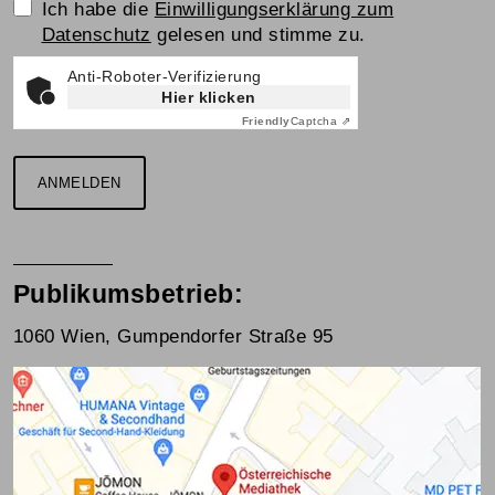
Einwilligungserklärung
Ich habe die
Einwilligungserklärung zum
Datenschutz
gelesen und stimme zu.
Anti-Roboter-Verifizierung
Hier klicken
Friendly
Captcha ⇗
ANMELDEN
Publikumsbetrieb:
1060 Wien, Gumpendorfer Straße 95