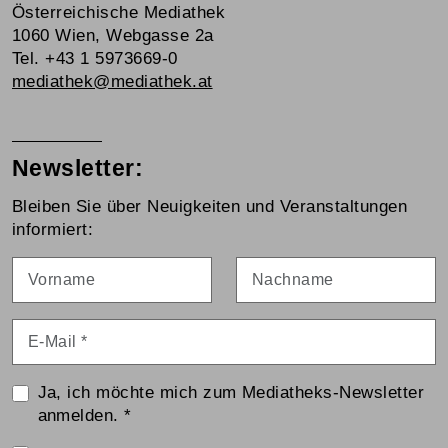
Österreichische Mediathek
1060 Wien, Webgasse 2a
Tel. +43 1 5973669-0
mediathek@mediathek.at
Newsletter:
Bleiben Sie über Neuigkeiten und Veranstaltungen
informiert:
Vorname
Nachname
E-Mail
*
Ja, ich möchte mich zum Mediatheks-Newsletter
anmelden.
*