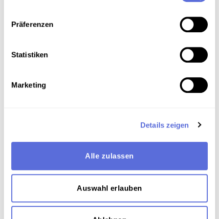
Sammlungsgeschichte
Präferenzen
Schellacksammlung Teuchtler
Statistiken
Technische Anmerkungen
Schellackdigitalisierung - automatisierte
Marketing
Signalverbesserung
"Akustische" Aufnahmetechnik
Details zeigen
Download
Alle zulassen
Labelscan. Copyright: Österreichische
Mediathek
Auswahl erlauben
Metadaten