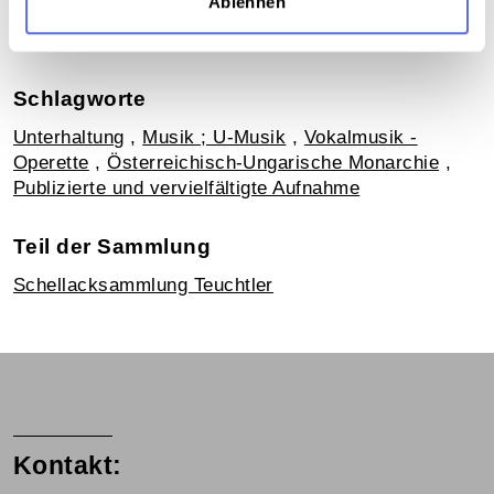
Ablehnen
Verortung in der digitalen Sammlung
Schlagworte
Unterhaltung
,
Musik ; U-Musik
,
Vokalmusik -
Operette
,
Österreichisch-Ungarische Monarchie
,
Publizierte und vervielfältigte Aufnahme
Teil der Sammlung
Schellacksammlung Teuchtler
Kontakt: