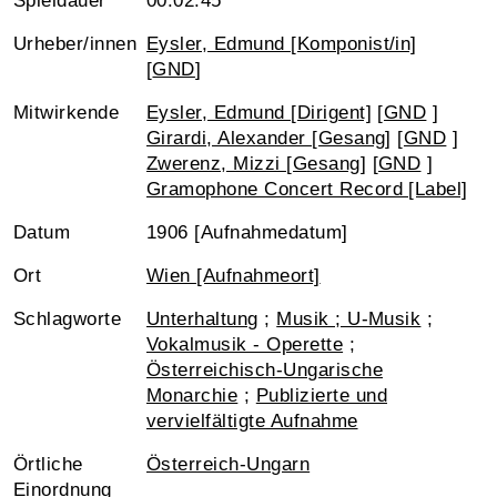
Spieldauer
00:02:45
Urheber/innen
Eysler, Edmund [Komponist/in]
[
GND
]
Mitwirkende
Eysler, Edmund [Dirigent]
[
GND
]
Girardi, Alexander [Gesang]
[
GND
]
Zwerenz, Mizzi [Gesang]
[
GND
]
Gramophone Concert Record [Label]
Datum
1906 [Aufnahmedatum]
Ort
Wien [Aufnahmeort]
Schlagworte
Unterhaltung
;
Musik ; U-Musik
;
Vokalmusik - Operette
;
Österreichisch-Ungarische
Monarchie
;
Publizierte und
vervielfältigte Aufnahme
Örtliche
Österreich-Ungarn
Einordnung