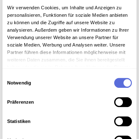
Der Autor Wolfgang Bauer liest aus seinem Roman
Wir verwenden Cookies, um Inhalte und Anzeigen zu
"Das Leben des Brian De Palma"
personalisieren, Funktionen für soziale Medien anbieten
zu können und die Zugriffe auf unsere Website zu
Sammlungsgeschichte
analysieren. Außerdem geben wir Informationen zu Ihrer
Verwendung unserer Website an unsere Partner für
Sammlung Audio-Eigenaufnahmen der Österreichischen
soziale Medien, Werbung und Analysen weiter. Unsere
Mediathek
Partner führen diese Informationen möglicherweise mit
weiteren Daten zusammen, die Sie ihnen bereitgestellt
Anmerkungen zum Inhalt
haben oder die sie im Rahmen Ihrer Nutzung der Dienste
Rohmaterial
gesammelt haben.
Einwilligungsauswahl
Notwendig
Art der Aufnahme
Lesung
Präferenzen
Statistiken
Download