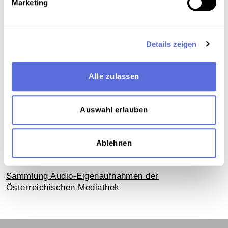
Marketing
Metadaten
Details zeigen
Verortung in der digitalen Sammlung
Alle zulassen
Schlagworte
Literatur
,
Kultur
,
Lesung
,
Prosa
,
Auswahl erlauben
Kulturveranstaltung
,
Unveröffentlichte
Eigenaufnahme der Österreichischen Mediathek
Ablehnen
Teil der Sammlung
Sammlung Audio-Eigenaufnahmen der
Österreichischen Mediathek