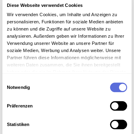
Schellacksammlung Teuchtler
Diese Webseite verwendet Cookies
Wir verwenden Cookies, um Inhalte und Anzeigen zu
Technische Anmerkungen
personalisieren, Funktionen für soziale Medien anbieten
zu können und die Zugriffe auf unsere Website zu
Schellackdigitalisierung - automatisierte
analysieren. Außerdem geben wir Informationen zu Ihrer
Signalverbesserung
Verwendung unserer Website an unsere Partner für
soziale Medien, Werbung und Analysen weiter. Unsere
Partner führen diese Informationen möglicherweise mit
Download
weiteren Daten zusammen, die Sie ihnen bereitgestellt
haben oder die sie im Rahmen Ihrer Nutzung der Dienste
gesammelt haben.
Einwilligungsauswahl
Metadaten
Notwendig
Präferenzen
Verortung in der digitalen Sammlung
Statistiken
Schlagworte