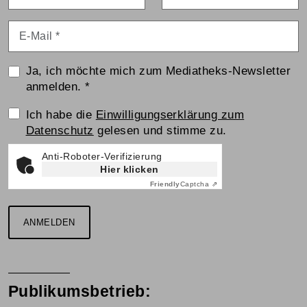
E-Mail
*
Ja, ich möchte mich zum Mediatheks-Newsletter
anmelden.
*
Einwilligungserklärung
Ich habe die
Einwilligungserklärung zum
Datenschutz
gelesen und stimme zu.
Anti-Roboter-Verifizierung
Hier klicken
Friendly
Captcha ⇗
ANMELDEN
Publikumsbetrieb: