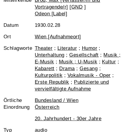
Mitwirkende
Brod, Max [Verfasser/in und
Vortragende/r]
[
GND
]
Odeon [Label]
Datum
1930.02.28
Ort
Wien [Aufnahmeort]
Schlagworte
Theater
;
Literatur
;
Humor
;
Unterhaltung
;
Gesellschaft
;
Musik ;
E-Musik
;
Musik ; U-Musik
;
Kultur
;
Kabarett
;
Drama
;
Gesang
;
Kulturpolitik
;
Vokalmusik - Oper
;
Erste Republik
;
Publizierte und
vervielfältigte Aufnahme
Örtliche
Bundesland / Wien
Einordnung
Österreich
20. Jahrhundert - 30er Jahre
Typ
audio