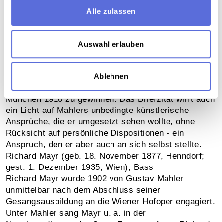
„... wenn die Elizza, die Gans, blöd umschmeißt und
Alle zulassen
Slezak verschlampt ist, so ist so ein Ensemble eben
nicht korrekt durchzuführen.“ (Gustav Mahler an
Bruno Walter, 1901). Eigentlich war Mahler von den
Auswahl erlauben
künstlerischen Qualitäten der Sopranistin überzeugt,
sie sang bei der Uraufführung von Mahlers
„Klagendem Lied“ 1901 in Wien, und er versuchte sie
Ablehnen
auch für die Uraufführung der 8. Symphonie in
München 1910 zu gewinnen. Das Briefzitat wirft auch
ein Licht auf Mahlers unbedingte künstlerische
Ansprüche, die er umgesetzt sehen wollte, ohne
Rücksicht auf persönliche Dispositionen - ein
Anspruch, den er aber auch an sich selbst stellte.
Richard Mayr (geb. 18. November 1877, Henndorf;
gest. 1. Dezember 1935, Wien), Bass
Richard Mayr wurde 1902 von Gustav Mahler
unmittelbar nach dem Abschluss seiner
Gesangsausbildung an die Wiener Hofoper engagiert.
Unter Mahler sang Mayr u. a. in der