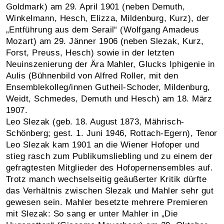
Goldmark) am 29. April 1901 (neben Demuth,
Winkelmann, Hesch, Elizza, Mildenburg, Kurz), der
„Entführung aus dem Serail“ (Wolfgang Amadeus
Mozart) am 29. Jänner 1906 (neben Slezak, Kurz,
Forst, Preuss, Hesch) sowie in der letzten
Neuinszenierung der Ära Mahler, Glucks Iphigenie in
Aulis (Bühnenbild von Alfred Roller, mit den
Ensemblekolleg/innen Gutheil-Schoder, Mildenburg,
Weidt, Schmedes, Demuth und Hesch) am 18. März
1907.
Leo Slezak (geb. 18. August 1873, Mährisch-
Schönberg; gest. 1. Juni 1946, Rottach-Egern), Tenor
Leo Slezak kam 1901 an die Wiener Hofoper und
stieg rasch zum Publikumsliebling und zu einem der
gefragtesten Mitglieder des Hofopernensembles auf.
Trotz manch wechselseitig geäußerter Kritik dürfte
das Verhältnis zwischen Slezak und Mahler sehr gut
gewesen sein. Mahler besetzte mehrere Premieren
mit Slezak: So sang er unter Mahler in „Die