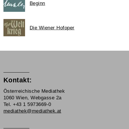
Beginn
Die Wiener Hofoper
Kontakt:
Österreichische Mediathek
1060 Wien, Webgasse 2a
Tel. +43 1 5973669-0
mediathek@mediathek.at