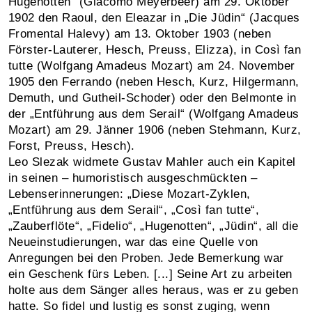
Hugenotten“ (Giacomo Meyerbeer) am 29. Oktober
1902 den Raoul, den Eleazar in „Die Jüdin“ (Jacques
Fromental Halevy) am 13. Oktober 1903 (neben
Förster-Lauterer, Hesch, Preuss, Elizza), in Così fan
tutte (Wolfgang Amadeus Mozart) am 24. November
1905 den Ferrando (neben Hesch, Kurz, Hilgermann,
Demuth, und Gutheil-Schoder) oder den Belmonte in
der „Entführung aus dem Serail“ (Wolfgang Amadeus
Mozart) am 29. Jänner 1906 (neben Stehmann, Kurz,
Forst, Preuss, Hesch).
Leo Slezak widmete Gustav Mahler auch ein Kapitel
in seinen – humoristisch ausgeschmückten –
Lebenserinnerungen: „Diese Mozart-Zyklen,
„Entführung aus dem Serail“, „Così fan tutte“,
„Zauberflöte“, „Fidelio“, „Hugenotten“, „Jüdin“, all die
Neueinstudierungen, war das eine Quelle von
Anregungen bei den Proben. Jede Bemerkung war
ein Geschenk fürs Leben. [...] Seine Art zu arbeiten
holte aus dem Sänger alles heraus, was er zu geben
hatte. So fidel und lustig es sonst zuging, wenn