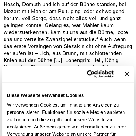
Hesch, Demuth und ich auf der Bühne standen, bei
Mozart mit Mahler am Pult, ging jeder schweigend
herum, voll Sorge, dass nicht alles voll und ganz
gelingen könnte. Gelang es, war Mahler kaum
wiederzuerkennen, kam zu uns auf die Bühne, lobte
uns und verteilte Zwanzighellerstücke.“ Auch wenn
das erste Vorsingen von Slezak nicht ohne Aufregung
verlaufen ist – „Ich, aus Brünn, mit schlotternden
Knien auf der Bühne [...]. Lohengrin: Heil, König
Heinrich... Ehe ich beginne, schreit eine Stimme aus
dem finsteren Parkett: ‚Sie, ich mache Sie darauf
aufmerksam, wenn Sie mir schleppen, jage ich Sie
zum Teufel!‘. Es war Direktor Mahler, der mich so
liebevoll ermunterte. Mir wurde schwarz vor den
Diese Webseite verwendet Cookies
Augen.“ – überwog letztendlich doch der Respekt vor
Wir verwenden Cookies, um Inhalte und Anzeigen zu
dem Dirigenten und Künstler Mahler: „Im Mai [Anm.:
personalisieren, Funktionen für soziale Medien anbieten
1911], als ich von Amerika kam, besuchte ich ihn im
zu können und die Zugriffe auf unsere Website zu
Sanatorium Löw in Wien. Es war zu spät, ich durfte
analysieren. Außerdem geben wir Informationen zu Ihrer
ihn nicht mehr sehen. In derselben Nacht ist er
Verwendung unserer Website an unsere Partner für