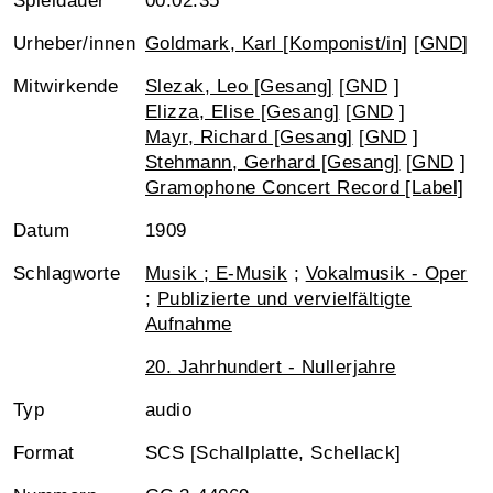
Spieldauer
00:02:35
Urheber/innen
Goldmark, Karl [Komponist/in]
[
GND
]
Mitwirkende
Slezak, Leo [Gesang]
[
GND
]
Elizza, Elise [Gesang]
[
GND
]
Mayr, Richard [Gesang]
[
GND
]
Stehmann, Gerhard [Gesang]
[
GND
]
Gramophone Concert Record [Label]
Datum
1909
Schlagworte
Musik ; E-Musik
;
Vokalmusik - Oper
;
Publizierte und vervielfältigte
Aufnahme
20. Jahrhundert - Nullerjahre
Typ
audio
Format
SCS [Schallplatte, Schellack]