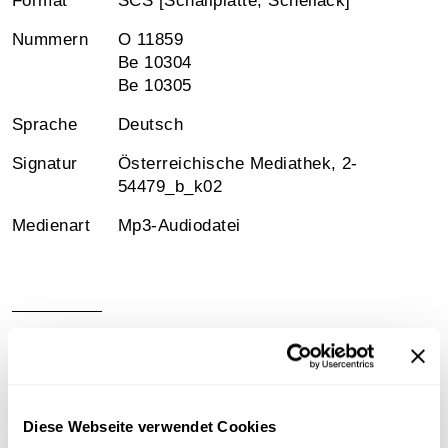
Format
SCS [Schallplatte, Schellack]
Nummern
O 11859
Be 10304
Be 10305
Sprache
Deutsch
Signatur
Österreichische Mediathek, 2-
54479_b_k02
Medienart
Mp3-Audiodatei
Information
Sammlungsgeschichte
Diese Webseite verwendet Cookies
Schellacksammlung Teuchtler