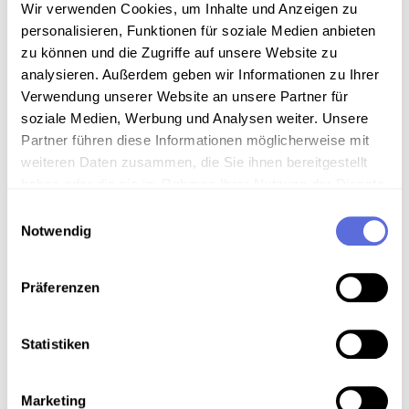
Wir verwenden Cookies, um Inhalte und Anzeigen zu
Technische Anmerkungen
personalisieren, Funktionen für soziale Medien anbieten
zu können und die Zugriffe auf unsere Website zu
Schellackdigitalisierung - automatisierte
analysieren. Außerdem geben wir Informationen zu Ihrer
Signalverbesserung
Verwendung unserer Website an unsere Partner für
soziale Medien, Werbung und Analysen weiter. Unsere
Partner führen diese Informationen möglicherweise mit
weiteren Daten zusammen, die Sie ihnen bereitgestellt
Download
haben oder die sie im Rahmen Ihrer Nutzung der Dienste
gesammelt haben.
Einwilligungsauswahl
Metadaten
Notwendig
Präferenzen
Verortung in der digitalen Sammlung
Statistiken
Schlagworte
Theater
,
Film
,
Literatur
,
Kultur
,
Humor
,
Marketing