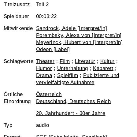
Titelzusatz
Teil 2
Spieldauer
00:03:22
Mitwirkende
Sandrock, Adele [Interpret/in]
Porembsky, Alexa von [Interpret/in]
Meyerinck, Hubert von [Interpret/in]
Odeon [Label]
Schlagworte
Theater
;
Film
;
Literatur
;
Kultur
;
Humor
;
Unterhaltung
;
Kabarett
;
Drama
;
Spielfilm
;
Publizierte und
vervielfältigte Aufnahme
Örtliche
Österreich
Einordnung
Deutschland, Deutsches Reich
20. Jahrhundert - 30er Jahre
Typ
audio