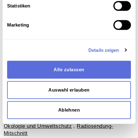
Interview
Statistiken
Marketing
Download
Metadaten
Details zeigen
Alle zulassen
Verortung in der digitalen Sammlung
Auswahl erlauben
Schlagworte
Wissenschaft und Forschung
,
Medien und
Ablehnen
Kommunikation
,
Natur
,
Literatur
,
Interview
,
Reise
,
Geschichtswissenschaft
,
Landschaft
,
Graphik
,
Ökologie und Umweltschutz
,
Radiosendung-
Mitschnitt