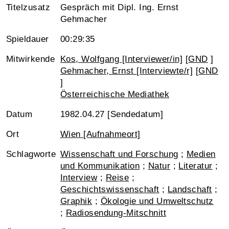
Titelzusatz
Gespräch mit Dipl. Ing. Ernst
Gehmacher
Spieldauer
00:29:35
Mitwirkende
Kos, Wolfgang [Interviewer/in]
[
GND
]
Gehmacher, Ernst [Interviewte/r]
[
GND
]
Österreichische Mediathek
Datum
1982.04.27 [Sendedatum]
Ort
Wien [Aufnahmeort]
Schlagworte
Wissenschaft und Forschung
;
Medien
und Kommunikation
;
Natur
;
Literatur
;
Interview
;
Reise
;
Geschichtswissenschaft
;
Landschaft
;
Graphik
;
Ökologie und Umweltschutz
;
Radiosendung-Mitschnitt