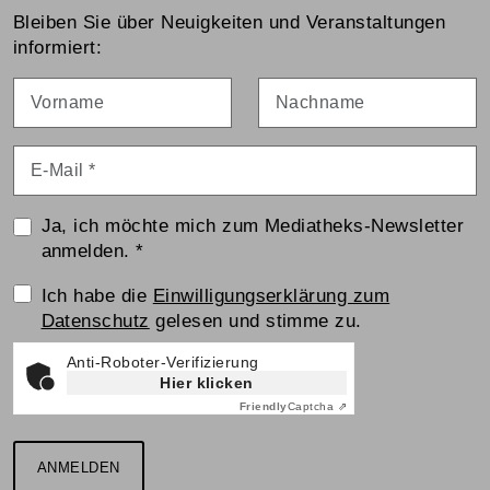
Bleiben Sie über Neuigkeiten und Veranstaltungen
informiert:
Vorname
Nachname
E-Mail
*
Ja, ich möchte mich zum Mediatheks-Newsletter
anmelden.
*
Einwilligungserklärung
Ich habe die
Einwilligungserklärung zum
Datenschutz
gelesen und stimme zu.
Anti-Roboter-Verifizierung
Hier klicken
Friendly
Captcha ⇗
ANMELDEN