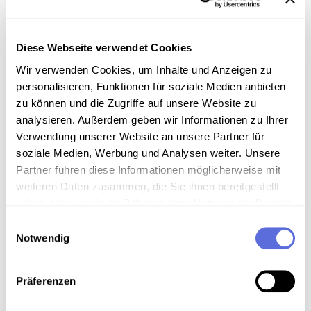
Information
Inhalt
Diese Webseite verwendet Cookies
Wir verwenden Cookies, um Inhalte und Anzeigen zu
Der Meinungsforscher und Autor Ernst Gehmacher
personalisieren, Funktionen für soziale Medien anbieten
spricht mit Wolfgang Kos über den österreichischen
zu können und die Zugriffe auf unsere Website zu
Alpinisten Josef Kyselak, der durch das Hinterlassen
analysieren. Außerdem geben wir Informationen zu Ihrer
seines Namens an den Orten seiner Wanderungen
Verwendung unserer Website an unsere Partner für
bekannt wurde und nun als großer Naturschützer
wiederentdeckt wird, und beantwortet Fragen von
soziale Medien, Werbung und Analysen weiter. Unsere
Anrufer/innen.
Partner führen diese Informationen möglicherweise mit
weiteren Daten zusammen, die Sie ihnen bereitgestellt
haben oder die sie im Rahmen Ihrer Nutzung der Dienste
Sammlungsgeschichte
gesammelt haben.
Einwilligungsauswahl
Sammlung "Von Tag zu Tag"
Notwendig
Art der Aufnahme
Präferenzen
Anrufsendung