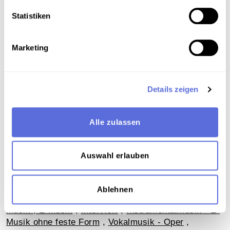
Art der Aufnahme
Statistiken
Anrufsendung
Interview
Marketing
Download
Details zeigen
Metadaten
Alle zulassen
Auswahl erlauben
Verortung in der digitalen Sammlung
Ablehnen
Schlagworte
Musik ; E-Musik
,
Interview
,
Instrumentalmusik - E-
Musik ohne feste Form
,
Vokalmusik - Oper
,