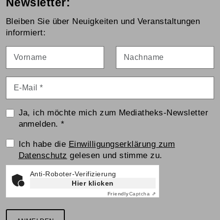
Newsletter:
Bleiben Sie über Neuigkeiten und Veranstaltungen
informiert:
Vorname
Nachname
E-Mail
*
Ja, ich möchte mich zum Mediatheks-Newsletter
anmelden.
*
Einwilligungserklärung
Ich habe die
Einwilligungserklärung zum
Datenschutz
gelesen und stimme zu.
Anti-Roboter-Verifizierung
Hier klicken
Friendly
Captcha ⇗