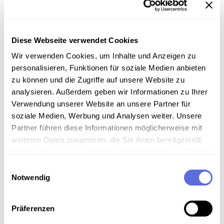
Diese Webseite verwendet Cookies
Information
Wir verwenden Cookies, um Inhalte und Anzeigen zu
personalisieren, Funktionen für soziale Medien anbieten
Inhalt
zu können und die Zugriffe auf unsere Website zu
Der Neffe Alban Berg Prof. Erich Alban Berg spricht
analysieren. Außerdem geben wir Informationen zu Ihrer
mit Volkmar Parschalk über die Familiengeschichte
Verwendung unserer Website an unsere Partner für
Alban Bergs, seine Bezeichung Alban Bergs "als
soziale Medien, Werbung und Analysen weiter. Unsere
Romantiker" anstelle eines modernen Musikers, Berg
Partner führen diese Informationen möglicherweise mit
als lustiger Mensch sowie sein eigenes Wissen über
weiteren Daten zusammen, die Sie ihnen bereitgestellt
seine Bedeutung und beantwortet Fragen von
haben oder die sie im Rahmen Ihrer Nutzung der Dienste
Anrufer/innen.
gesammelt haben.
Einwilligungsauswahl
Notwendig
Sammlungsgeschichte
Sammlung "Von Tag zu Tag"
Präferenzen