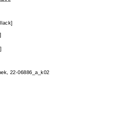
llack]
]
]
hek, 22-06886_a_k02