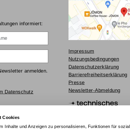
ltungen informiert:
me
Impressum
Nutzungsbedingungen
Datenschutzerklärung
Newsletter anmelden.
Barrierefreiheitserklärung
Presse
Newsletter-Abmeldung
um Datenschutz
t Cookies
 Inhalte und Anzeigen zu personalisieren, Funktionen für sozia