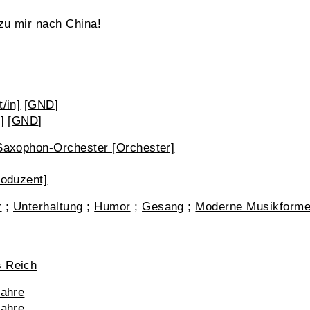
zu mir nach China!
/in]
[
GND
]
]
[
GND
]
 Saxophon-Orchester [Orchester]
roduzent]
r
;
Unterhaltung
;
Humor
;
Gesang
;
Moderne Musikforme
s Reich
Jahre
Jahre