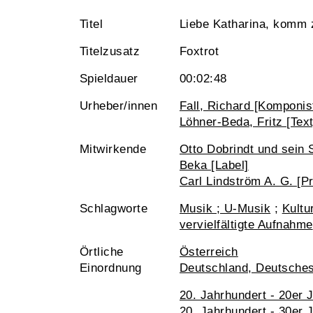
Titel
Liebe Katharina, komm 
Titelzusatz
Foxtrot
Spieldauer
00:02:48
Urheber/innen
Fall, Richard [Komponist
Löhner-Beda, Fritz [Text
Mitwirkende
Otto Dobrindt und sein
Beka [Label]
Carl Lindström A. G. [P
Schlagworte
Musik ; U-Musik
;
Kultu
vervielfältigte Aufnahme
Örtliche
Österreich
Einordnung
Deutschland, Deutsche
20. Jahrhundert - 20er 
20. Jahrhundert - 30er 