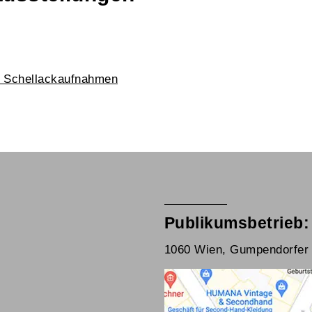
n Schellackaufnahmen
Publikumsbetrieb:
1060 Wien, Gumpendorfer 