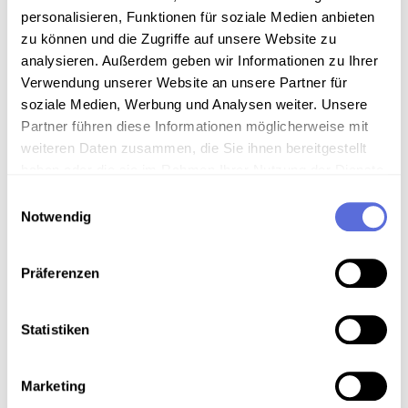
Technische Anmerkungen
personalisieren, Funktionen für soziale Medien anbieten
Schellackdigitalisierung - automatisierte
zu können und die Zugriffe auf unsere Website zu
Signalverbesserung
analysieren. Außerdem geben wir Informationen zu Ihrer
Verwendung unserer Website an unsere Partner für
soziale Medien, Werbung und Analysen weiter. Unsere
Partner führen diese Informationen möglicherweise mit
Download
weiteren Daten zusammen, die Sie ihnen bereitgestellt
haben oder die sie im Rahmen Ihrer Nutzung der Dienste
gesammelt haben.
Einwilligungsauswahl
Metadaten
Notwendig
Präferenzen
Verortung in der digitalen Sammlung
Statistiken
Schlagworte
Musik ; U-Musik
,
Unterhaltung
,
Gesellschaft
,
Kabarett
,
Gesang
,
Publizierte und vervielfältigte
Marketing
Aufnahme