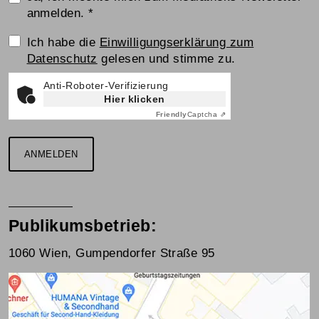
anmelden.
*
Einwilligungserklärung
Ich habe die
Einwilligungserklärung zum
Datenschutz
gelesen und stimme zu.
Anti-Roboter-Verifizierung
Hier klicken
Friendly
Captcha ⇗
ANMELDEN
Publikumsbetrieb:
1060 Wien, Gumpendorfer Straße 95