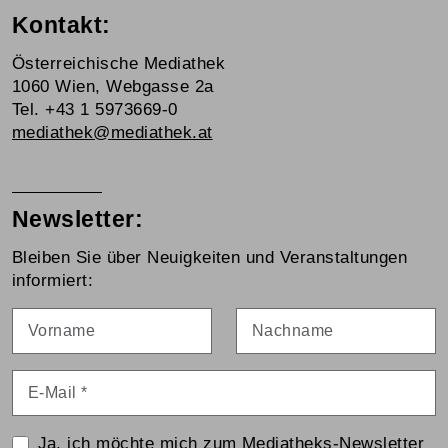
Kontakt:
Österreichische Mediathek
1060 Wien, Webgasse 2a
Tel. +43 1 5973669-0
mediathek@mediathek.at
Newsletter:
Bleiben Sie über Neuigkeiten und Veranstaltungen
informiert:
Vorname
Nachname
E-Mail
*
Ja, ich möchte mich zum Mediatheks-Newsletter