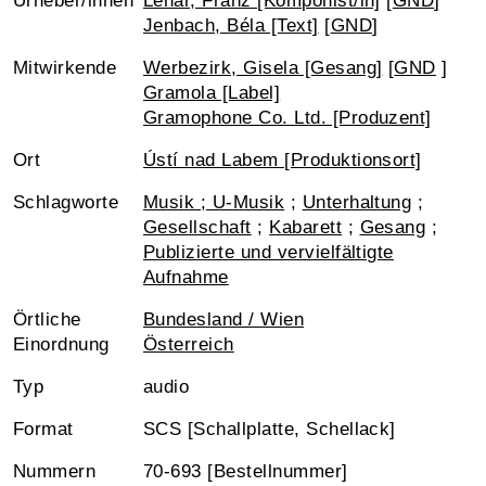
Urheber/innen
Lehár, Franz [Komponist/in]
[
GND
]
Jenbach, Béla [Text]
[
GND
]
Mitwirkende
Werbezirk, Gisela [Gesang]
[
GND
]
Gramola [Label]
Gramophone Co. Ltd. [Produzent]
Ort
Ústí nad Labem [Produktionsort]
Schlagworte
Musik ; U-Musik
;
Unterhaltung
;
Gesellschaft
;
Kabarett
;
Gesang
;
Publizierte und vervielfältigte
Aufnahme
Örtliche
Bundesland / Wien
Einordnung
Österreich
Typ
audio
Format
SCS [Schallplatte, Schellack]
Nummern
70-693 [Bestellnummer]