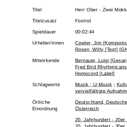
Titel
Herr Ober - Zwei Mokk
Titelzusatz
Foxtrot
Spieldauer
00:02:44
Urheber/innen
Cowler, Jim [Komponist
Rosen, Willy [Text]
[
G
Mitwirkende
Bernauer, Luigi [Gesan
Fred Bird Rhythmicans
Homocord [Label]
Schlagworte
Musik ; U-Musik
;
Kult
vervielfältigte Aufnahm
Örtliche
Deutschland, Deutsch
Einordnung
Österreich
20. Jahrhundert - 20er
20. Jahrhundert - 30er