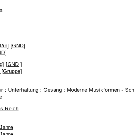
a
/in]
[
GND
]
ND
]
g]
[
GND
]
 [Gruppe]
ur
;
Unterhaltung
;
Gesang
;
Moderne Musikformen - Sch
e
es Reich
 Jahre
 Jahre