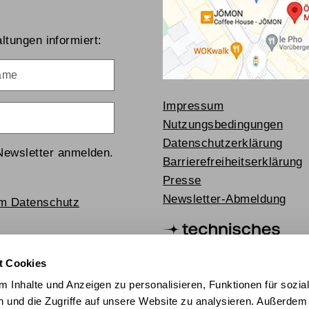
ltungen informiert:
me
Impressum
Nutzungsbedingungen
Datenschutzerklärung
Newsletter anmelden.
Barrierefreiheitserklärung
Presse
Newsletter-Abmeldung
um Datenschutz
t Cookies
 Inhalte und Anzeigen zu personalisieren, Funktionen für sozia
 und die Zugriffe auf unsere Website zu analysieren. Außerdem