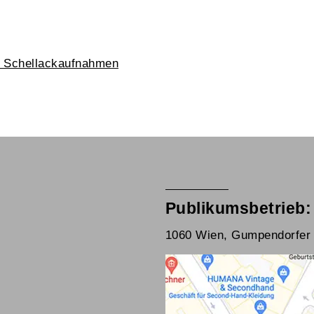
n Schellackaufnahmen
Publikumsbetrieb:
1060 Wien, Gumpendorfer 