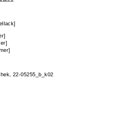
ellack]
er]
er]
mer]
thek, 22-05255_b_k02