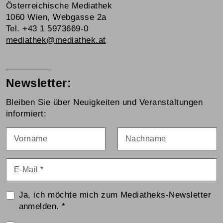
Österreichische Mediathek
1060 Wien, Webgasse 2a
Tel. +43 1 5973669-0
mediathek@mediathek.at
Newsletter:
Bleiben Sie über Neuigkeiten und Veranstaltungen
informiert:
Vorname
Nachname
E-Mail
*
Ja, ich möchte mich zum Mediatheks-Newsletter
anmelden.
*