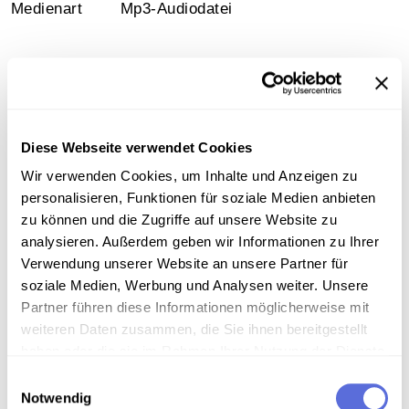
Medienart
Mp3-Audiodatei
Information
Diese Webseite verwendet Cookies
Inhalt
Wir verwenden Cookies, um Inhalte und Anzeigen zu
"Alles aus Liebe" (1927) Ausstattungsrevue von Karl
personalisieren, Funktionen für soziale Medien anbieten
Farkas und Ernst Marischka
zu können und die Zugriffe auf unsere Website zu
analysieren. Außerdem geben wir Informationen zu Ihrer
Sammlungsgeschichte
Verwendung unserer Website an unsere Partner für
soziale Medien, Werbung und Analysen weiter. Unsere
Sammlung Günther Schifter
Partner führen diese Informationen möglicherweise mit
weiteren Daten zusammen, die Sie ihnen bereitgestellt
Technische Anmerkungen
haben oder die sie im Rahmen Ihrer Nutzung der Dienste
gesammelt haben.
Schellackdigitalisierung - automatisierte
Einwilligungsauswahl
Notwendig
Signalverbesserung