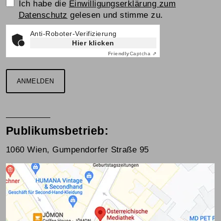
Einwilligungserklärung
Ich habe die
Einwilligungserklärung zum
Datenschutz
gelesen und stimme zu.
Anti-Roboter-Verifizierung
Hier klicken
Friendly
Captcha ⇗
ANMELDEN
Publikumsbetrieb:
1060 Wien, Gumpendorfer Straße 95