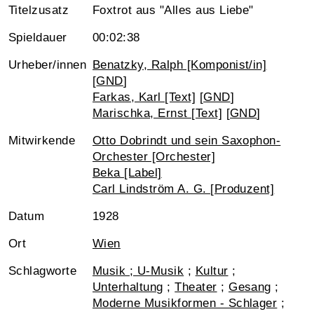
Titelzusatz
Foxtrot aus "Alles aus Liebe"
Spieldauer
00:02:38
Urheber/innen
Benatzky, Ralph [Komponist/in]
[
GND
]
Farkas, Karl [Text]
[
GND
]
Marischka, Ernst [Text]
[
GND
]
Mitwirkende
Otto Dobrindt und sein Saxophon-
Orchester [Orchester]
Beka [Label]
Carl Lindström A. G. [Produzent]
Datum
1928
Ort
Wien
Schlagworte
Musik ; U-Musik
;
Kultur
;
Unterhaltung
;
Theater
;
Gesang
;
Moderne Musikformen - Schlager
;