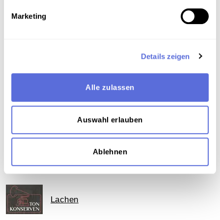
Österreich
,
Politik
,
Gesellschaft
,
Wirtschaft
,
Marketing
Kabarett
,
Gesang
,
Moderne Musikformen -
Schlager
,
Finanzwesen und Kreditwesen
,
Internationale Organisationen
,
Publizierte und
vervielfältigte Aufnahme
Details zeigen
Teil der Sammlung
Alle zulassen
Sammlung Günther Schifter
Auswahl erlauben
Das Medium in Onlineausstellungen
Ablehnen
Dieses Medium wird hier verwendet:
Lachen