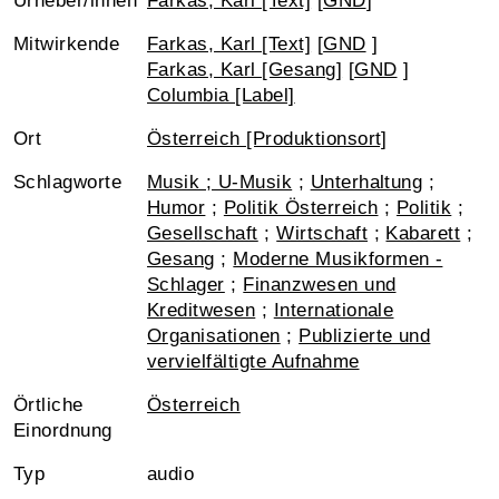
Urheber/innen
Farkas, Karl [Text]
[
GND
]
Mitwirkende
Farkas, Karl [Text]
[
GND
]
Farkas, Karl [Gesang]
[
GND
]
Columbia [Label]
Ort
Österreich [Produktionsort]
Schlagworte
Musik ; U-Musik
;
Unterhaltung
;
Humor
;
Politik Österreich
;
Politik
;
Gesellschaft
;
Wirtschaft
;
Kabarett
;
Gesang
;
Moderne Musikformen -
Schlager
;
Finanzwesen und
Kreditwesen
;
Internationale
Organisationen
;
Publizierte und
vervielfältigte Aufnahme
Örtliche
Österreich
Einordnung
Typ
audio