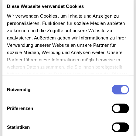
Diese Webseite verwendet Cookies
Technische Anmerkungen
Wir verwenden Cookies, um Inhalte und Anzeigen zu
personalisieren, Funktionen für soziale Medien anbieten
Schellackdigitalisierung - automatisierte
zu können und die Zugriffe auf unsere Website zu
Signalverbesserung
analysieren. Außerdem geben wir Informationen zu Ihrer
Verwendung unserer Website an unsere Partner für
soziale Medien, Werbung und Analysen weiter. Unsere
Download
Partner führen diese Informationen möglicherweise mit
weiteren Daten zusammen, die Sie ihnen bereitgestellt
haben oder die sie im Rahmen Ihrer Nutzung der Dienste
Metadaten
gesammelt haben.
Einwilligungsauswahl
Notwendig
Verortung in der digitalen Sammlung
Präferenzen
Schlagworte
Statistiken
Musik ; U-Musik
,
Unterhaltung
,
Humor
,
Politik