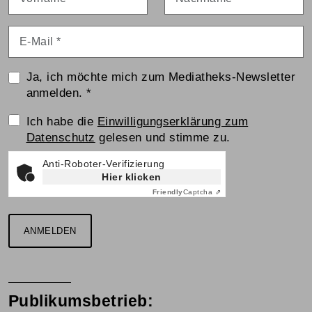
E-Mail
*
Ja, ich möchte mich zum Mediatheks-Newsletter
anmelden.
*
Einwilligungserklärung
Ich habe die
Einwilligungserklärung zum
Datenschutz
gelesen und stimme zu.
Anti-Roboter-Verifizierung
Hier klicken
Friendly
Captcha ⇗
ANMELDEN
Publikumsbetrieb: