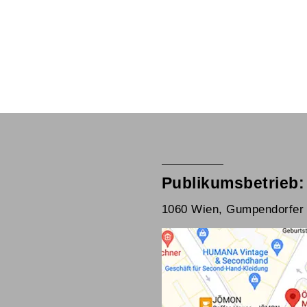
Publikumsbetrieb:
1060 Wien, Gumpendorfer 