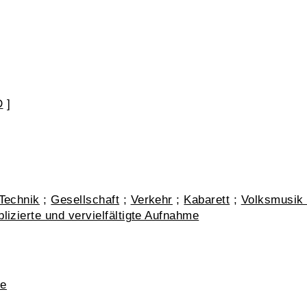
D
]
Technik
;
Gesellschaft
;
Verkehr
;
Kabarett
;
Volksmusik 
lizierte und vervielfältigte Aufnahme
re