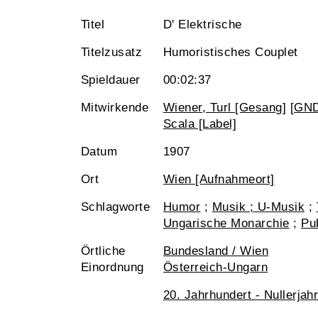
Titel
D' Elektrische
Titelzusatz
Humoristisches Couplet
Spieldauer
00:02:37
Mitwirkende
Wiener, Turl [Gesang]
[
GN
Scala [Label]
Datum
1907
Ort
Wien [Aufnahmeort]
Schlagworte
Humor
;
Musik ; U-Musik
;
Ungarische Monarchie
;
Pub
Örtliche
Bundesland / Wien
Einordnung
Österreich-Ungarn
20. Jahrhundert - Nullerjah