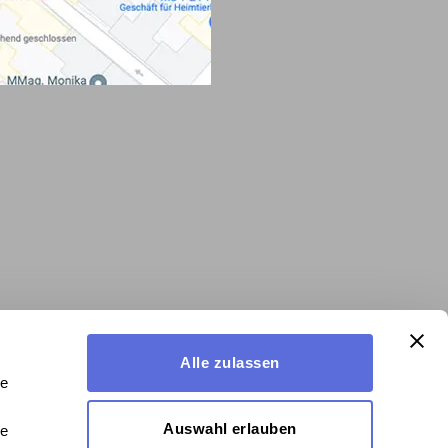
Alle zulassen
le
Auswahl erlauben
le