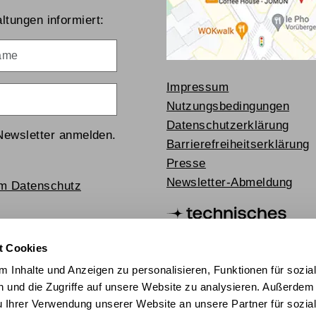
ltungen informiert:
me
Impressum
Nutzungsbedingungen
Datenschutzerklärung
Newsletter anmelden.
Barrierefreiheitserklärung
Presse
Newsletter-Abmeldung
um Datenschutz
t Cookies
 Inhalte und Anzeigen zu personalisieren, Funktionen für sozia
 und die Zugriffe auf unsere Website zu analysieren. Außerdem
u Ihrer Verwendung unserer Website an unsere Partner für sozia