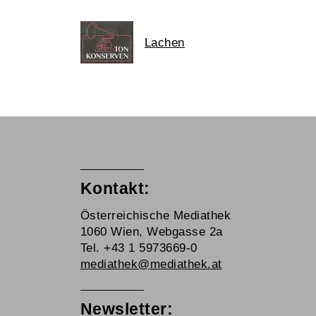
Lachen
Kontakt:
Österreichische Mediathek
1060 Wien, Webgasse 2a
Tel. +43 1 5973669-0
mediathek@mediathek.at
Newsletter: