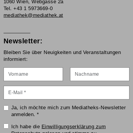
1060 Wien, Webgasse 2a
Tel. +43 1 5973669-0
mediathek@mediathek.at
Newsletter:
Bleiben Sie über Neuigkeiten und Veranstaltungen
informiert:
Vorname
Nachname
E-Mail
*
Ja, ich möchte mich zum Mediatheks-Newsletter
anmelden.
*
Einwilligungserklärung
Ich habe die
Einwilligungserklärung zum