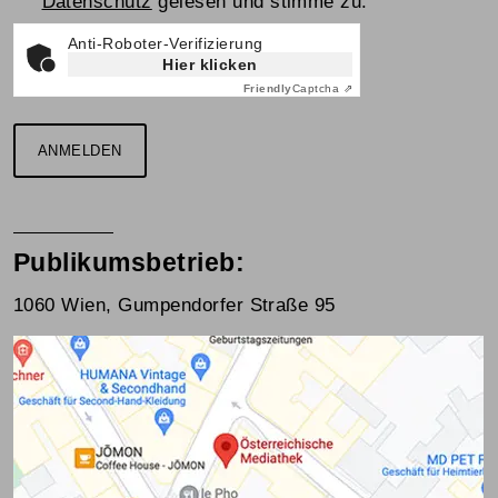
Datenschutz
gelesen und stimme zu.
Anti-Roboter-Verifizierung
Hier klicken
Friendly
Captcha ⇗
ANMELDEN
Publikumsbetrieb:
1060 Wien, Gumpendorfer Straße 95