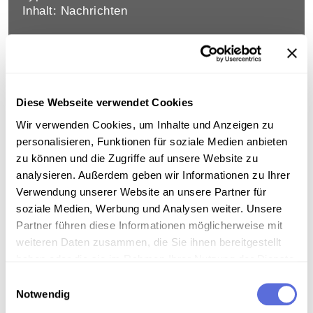
Inhalt: Nachrichten
PORTRÄT VON MARKUS WOLF
"Mischa" Wolf, 1923 geboren, verbringt einen
Diese Webseite verwendet Cookies
Großteil seiner Kindheit in der Sowjetunion,
wohin er mit seinen jüdischen Eltern fliehen
Wir verwenden Cookies, um Inhalte und Anzeigen zu
mußte. 1945 kehrt Wolf nach Deutschland
personalisieren, Funktionen für soziale Medien anbieten
zurück und ist bis 1951 in der Moskauer DDR-
zu können und die Zugriffe auf unsere Website zu
Botschaft tätig. Darauf ist er maßgeblich am
analysieren. Außerdem geben wir Informationen zu Ihrer
Aufbau des Außenpolitischen
Verwendung unserer Website an unsere Partner für
Nachrichtendienstes beteiligt und leitet diesen
soziale Medien, Werbung und Analysen weiter. Unsere
über zwei Jahrzehnte. Nach dem Ende der DDR
Partner führen diese Informationen möglicherweise mit
flüchtete er nach Moskau, nach dem
weiteren Daten zusammen, die Sie ihnen bereitgestellt
gescheiterten Putschversuch gegen
haben oder die sie im Rahmen Ihrer Nutzung der Dienste
Gorbatschow nach Österreich. Deutsche
gesammelt haben.
Einwilligungsauswahl
Behörden fahnden nach Wolf.
Notwendig
Mitwirkende: Ripper, Konstanze [Gestaltung]