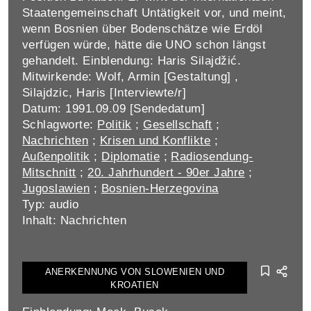
Staatengemeinschaft Untätigkeit vor, und meint,
wenn Bosnien über Bodenschätze wie Erdöl
verfügen würde, hätte die UNO schon längst
gehandelt. Einblendung: Haris Silajdžić.
Mitwirkende: Wolf, Armin [Gestaltung] ,
Silajdzic, Haris [Interviewte/r]
Datum: 1991.09.09 [Sendedatum]
Schlagworte:
Politik
;
Gesellschaft
;
Nachrichten
;
Krisen und Konflikte
;
Außenpolitik
;
Diplomatie
;
Radiosendung-
Mitschnitt
;
20. Jahrhundert - 90er Jahre
;
Jugoslawien
;
Bosnien-Herzegovina
Typ: audio
Inhalt: Nachrichten
ANERKENNUNG VON SLOWENIEN UND
KROATIEN