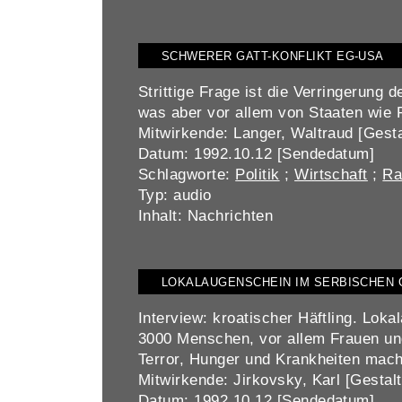
SCHWERER GATT-KONFLIKT EG-USA
Strittige Frage ist die Verringerung
was aber vor allem von Staaten wie 
Mitwirkende: Langer, Waltraud [Gesta
Datum: 1992.10.12 [Sendedatum]
Schlagworte:
Politik
;
Wirtschaft
;
Ra
Typ: audio
Inhalt: Nachrichten
LOKALAUGENSCHEIN IM SERBISCHEN
Interview: kroatischer Häftling. Lok
3000 Menschen, vor allem Frauen und
Terror, Hunger und Krankheiten mac
Mitwirkende: Jirkovsky, Karl [Gestalt
Datum: 1992.10.12 [Sendedatum]