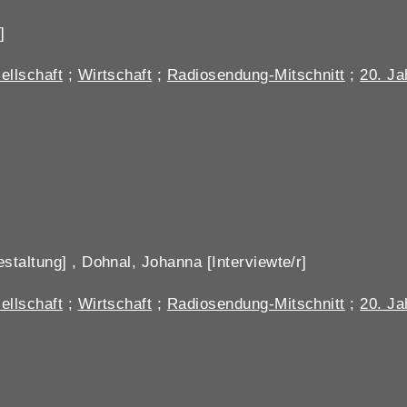
]
ellschaft
;
Wirtschaft
;
Radiosendung-Mitschnitt
;
20. Ja
staltung] , Dohnal, Johanna [Interviewte/r]
ellschaft
;
Wirtschaft
;
Radiosendung-Mitschnitt
;
20. Ja