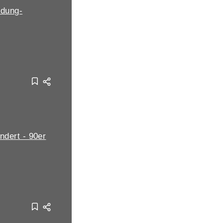
dung-
ndert - 90er