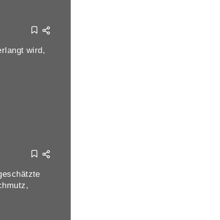
rlangt wird,
 geschätzte
chmutz,