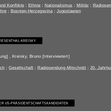
und Konflikte
;
Ethnie
;
Nationalismus
;
Militär
;
Radiosen
ahre
;
Bosnien-Herzegovina
;
Jugoslawien
WIESENTHAL-KREISKY
ng] , Kreisky, Bruno [Interviewte/r]
ich
;
Gesellschaft
;
Radiosendung-Mitschnitt
;
20. Jahrhu
DER US-PRÄSIDENTSCHAFTSKANDIDATEN