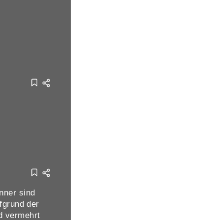
nner sind
ufgrund der
d vermehrt