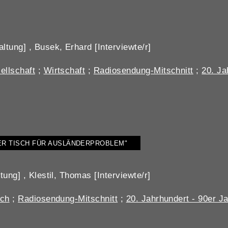
ltung] , Busek, Erhard [Interviewte/r]
ellschaft
;
Wirtschaft
;
Radiosendung-Mitschnitt
;
20. Ja
ER TISCH FÜR AUSLÄNDERPROBLEM"
tung] , Klestil, Thomas [Interviewte/r]
ich
;
Radiosendung-Mitschnitt
;
20. Jahrhundert - 90er J