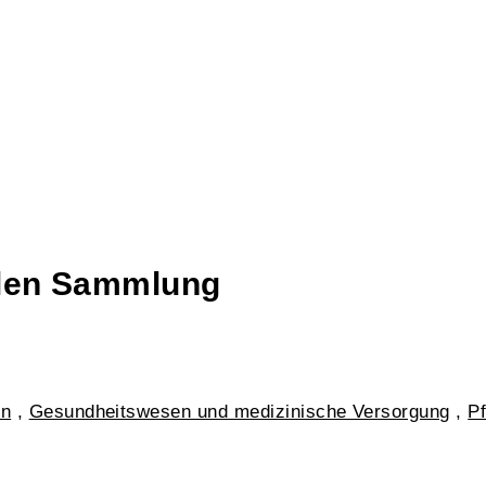
talen Sammlung
in
,
Gesundheitswesen und medizinische Versorgung
,
P