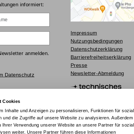
ltungen informiert:
me
Impressum
Nutzungsbedingungen
Datenschutzerklärung
Newsletter anmelden.
Barrierefreiheitserklärung
Presse
Newsletter-Abmeldung
um Datenschutz
t Cookies
 Inhalte und Anzeigen zu personalisieren, Funktionen für sozia
 und die Zugriffe auf unsere Website zu analysieren. Außerdem
u Ihrer Verwendung unserer Website an unsere Partner für sozia
sen weiter. Unsere Partner führen diese Informationen