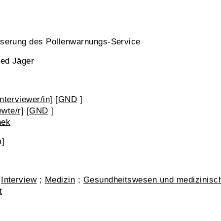
sserung des Pollenwarnungs-Service
ied Jäger
nterviewer/in]
[
GND
]
ewte/r]
[
GND
]
hek
m]
;
Interview
;
Medizin
;
Gesundheitswesen und medizinisc
t