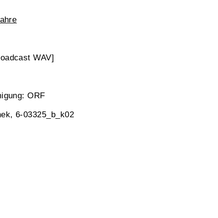
Jahre
roadcast WAV]
migung: ORF
hek, 6-03325_b_k02