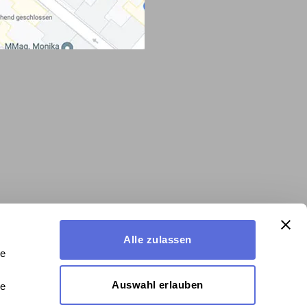
Alle zulassen
le
Auswahl erlauben
le