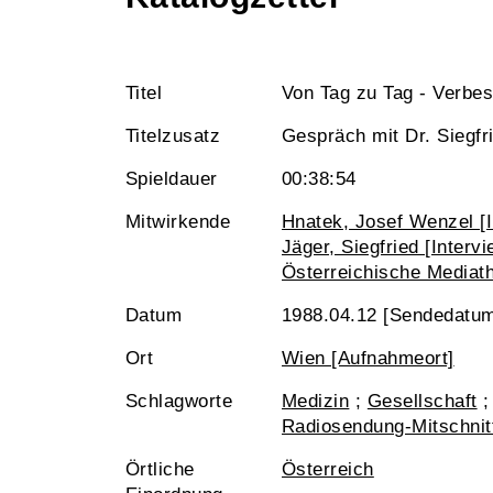
Titel
Von Tag zu Tag - Verbe
Titelzusatz
Gespräch mit Dr. Siegfr
Spieldauer
00:38:54
Mitwirkende
Hnatek, Josef Wenzel [I
Jäger, Siegfried [Intervi
Österreichische Mediat
Datum
1988.04.12 [Sendedatu
Ort
Wien [Aufnahmeort]
Schlagworte
Medizin
;
Gesellschaft
Radiosendung-Mitschnit
Örtliche
Österreich