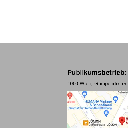
Publikumsbetrieb:
1060 Wien, Gumpendorfer 