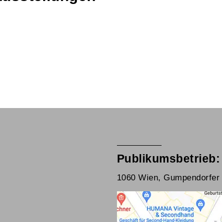
Publikumsbetrieb:
1060 Wien, Gumpendorfer 