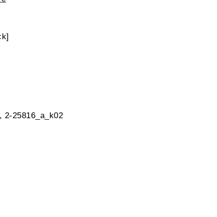
ck]
k, 2-25816_a_k02