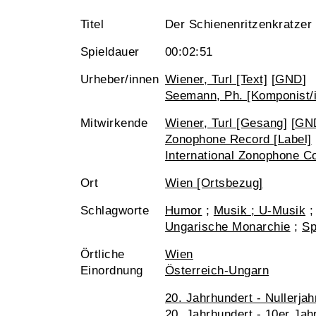
Titel
Der Schienenritzenkratzer
Spieldauer
00:02:51
Urheber/innen
Wiener, Turl [Text]
[
GND
]
Seemann, Ph. [Komponist/i
Mitwirkende
Wiener, Turl [Gesang]
[
GN
Zonophone Record [Label]
International Zonophone C
Ort
Wien [Ortsbezug]
Schlagworte
Humor
;
Musik ; U-Musik
Ungarische Monarchie
;
Sp
Örtliche
Wien
Einordnung
Österreich-Ungarn
20. Jahrhundert - Nullerjah
20. Jahrhundert - 10er Jah