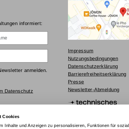
ltungen informiert:
me
Impressum
Nutzungsbedingungen
Datenschutzerklärung
Newsletter anmelden.
Barrierefreiheitserklärung
Presse
Newsletter-Abmeldung
um Datenschutz
t Cookies
 Inhalte und Anzeigen zu personalisieren, Funktionen für sozia