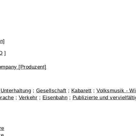
n]
D
]
ompany [Produzent]
;
Unterhaltung
;
Gesellschaft
;
Kabarett
;
Volksmusik - Wi
rache
;
Verkehr
;
Eisenbahn
;
Publizierte und vervielfäl
re
re