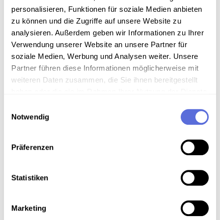
Schellackdigitalisierung - automatisierte
personalisieren, Funktionen für soziale Medien anbieten
Signalverbesserung
zu können und die Zugriffe auf unsere Website zu
analysieren. Außerdem geben wir Informationen zu Ihrer
Verwendung unserer Website an unsere Partner für
soziale Medien, Werbung und Analysen weiter. Unsere
Download
Partner führen diese Informationen möglicherweise mit
weiteren Daten zusammen, die Sie ihnen bereitgestellt
haben oder die sie im Rahmen Ihrer Nutzung der Dienste
Metadaten
gesammelt haben.
Einwilligungsauswahl
Notwendig
Verortung in der digitalen Sammlung
Präferenzen
Schlagworte
Statistiken
Humor
,
Unterhaltung
,
Musik ; U-Musik
,
Kabarett
,
Volksmusik - Wiener Lied
,
Gesang
,
Österreichisch-
Ungarische Monarchie
,
Publizierte und
Marketing
vervielfältigte Aufnahme