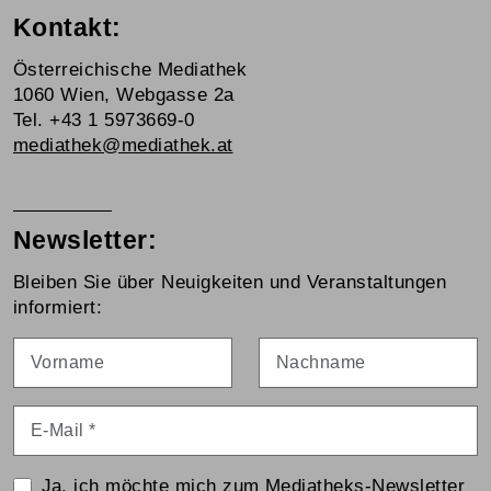
Kontakt:
Österreichische Mediathek
1060 Wien, Webgasse 2a
Tel. +43 1 5973669-0
mediathek@mediathek.at
Newsletter:
Bleiben Sie über Neuigkeiten und Veranstaltungen
informiert:
Vorname
Nachname
E-Mail
*
Ja, ich möchte mich zum Mediatheks-Newsletter