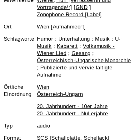
Mitwirkende
Wiener, Turl [Verfasser/in und
Vortragende/r]
[
GND
]
Zonophone Record [Label]
Ort
Wien [Aufnahmeort]
Schlagworte
Humor
;
Unterhaltung
;
Musik ; U-
Musik
;
Kabarett
;
Volksmusik -
Wiener Lied
;
Gesang
;
Österreichisch-Ungarische Monarchie
;
Publizierte und vervielfältigte
Aufnahme
Örtliche
Wien
Einordnung
Österreich-Ungarn
20. Jahrhundert - 10er Jahre
20. Jahrhundert - Nullerjahre
Typ
audio
Format
SCS [Schallplatte, Schellack]