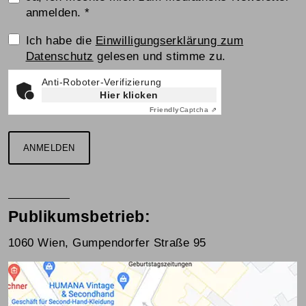
anmelden.
*
Einwilligungserklärung
Ich habe die
Einwilligungserklärung zum
Datenschutz
gelesen und stimme zu.
Anti-Roboter-Verifizierung
Hier klicken
Friendly
Captcha ⇗
ANMELDEN
Publikumsbetrieb:
1060 Wien, Gumpendorfer Straße 95