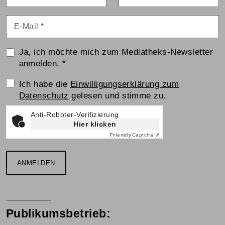
E-Mail
*
Ja, ich möchte mich zum Mediatheks-Newsletter
anmelden.
*
Einwilligungserklärung
Ich habe die
Einwilligungserklärung zum
Datenschutz
gelesen und stimme zu.
Anti-Roboter-Verifizierung
Hier klicken
Friendly
Captcha ⇗
ANMELDEN
Publikumsbetrieb: