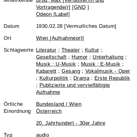
Mitwirkende
Brod, Max [Verfasser/in und
Vortragende/r]
[
GND
]
Odeon [Label]
Datum
1930.02.28 [Vermutliches Datum]
Ort
Wien [Aufnahmeort]
Schlagworte
Literatur
;
Theater
;
Kultur
;
Gesellschaft
;
Humor
;
Unterhaltung
;
Musik ; U-Musik
;
Musik ; E-Musik
;
Kabarett
;
Gesang
;
Vokalmusik - Oper
;
Kulturpolitik
;
Drama
;
Erste Republik
;
Publizierte und vervielfältigte
Aufnahme
Örtliche
Bundesland / Wien
Einordnung
Österreich
20. Jahrhundert - 30er Jahre
Typ
audio