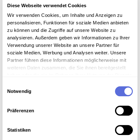
Schellacksammlung Teuchtler
Diese Webseite verwendet Cookies
Wir verwenden Cookies, um Inhalte und Anzeigen zu
Technische Anmerkungen
personalisieren, Funktionen für soziale Medien anbieten
zu können und die Zugriffe auf unsere Website zu
Schellackdigitalisierung - automatisierte
analysieren. Außerdem geben wir Informationen zu Ihrer
Signalverbesserung
Verwendung unserer Website an unsere Partner für
soziale Medien, Werbung und Analysen weiter. Unsere
Partner führen diese Informationen möglicherweise mit
Download
weiteren Daten zusammen, die Sie ihnen bereitgestellt
haben oder die sie im Rahmen Ihrer Nutzung der Dienste
gesammelt haben.
Einwilligungsauswahl
Metadaten
Notwendig
Präferenzen
Verortung in der digitalen Sammlung
Statistiken
Schlagworte