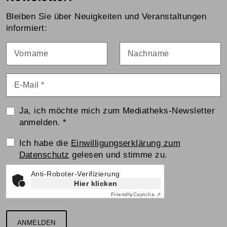
Bleiben Sie über Neuigkeiten und Veranstaltungen
informiert:
Vorname
Nachname
E-Mail
*
Ja, ich möchte mich zum Mediatheks-Newsletter
anmelden.
*
Einwilligungserklärung
Ich habe die
Einwilligungserklärung zum
Datenschutz
gelesen und stimme zu.
Anti-Roboter-Verifizierung
Hier klicken
Friendly
Captcha ⇗
ANMELDEN