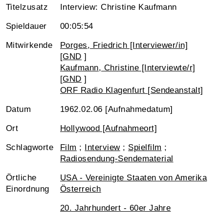
Titelzusatz
Interview: Christine Kaufmann
Spieldauer
00:05:54
Mitwirkende
Porges, Friedrich [Interviewer/in]
[
GND
]
Kaufmann, Christine [Interviewte/r]
[
GND
]
ORF Radio Klagenfurt [Sendeanstalt]
Datum
1962.02.06 [Aufnahmedatum]
Ort
Hollywood [Aufnahmeort]
Schlagworte
Film
;
Interview
;
Spielfilm
;
Radiosendung-Sendematerial
Örtliche
USA - Vereinigte Staaten von Amerika
Einordnung
Österreich
20. Jahrhundert - 60er Jahre