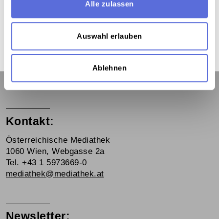
Alle zulassen
Teil der Sammlung
Sammlung Aufnahmen des "United States Information
Auswahl erlauben
Service" ( USIS ) aus der Wienbibliothek
Ablehnen
Kontakt:
Österreichische Mediathek
1060 Wien, Webgasse 2a
Tel. +43 1 5973669-0
mediathek@mediathek.at
Newsletter: