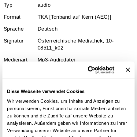
Typ
audio
Format
TKA [Tonband auf Kern (AEG)]
Sprache
Deutsch
Signatur
Österreichische Mediathek, 10-
08511_k02
Medienart
Mp3-Audiodatei
Diese Webseite verwendet Cookies
Information
Wir verwenden Cookies, um Inhalte und Anzeigen zu
personalisieren, Funktionen für soziale Medien anbieten
Sammlungsgeschichte
zu können und die Zugriffe auf unsere Website zu
Sammlung Aufnahmen des "United States Information
analysieren. Außerdem geben wir Informationen zu Ihrer
Service" ( USIS ) aus der Wienbibliothek
Verwendung unserer Website an unsere Partner für