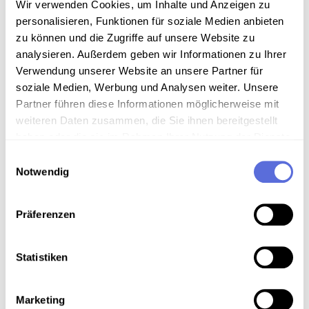
Wir verwenden Cookies, um Inhalte und Anzeigen zu
personalisieren, Funktionen für soziale Medien anbieten
Art der Aufnahme
zu können und die Zugriffe auf unsere Website zu
analysieren. Außerdem geben wir Informationen zu Ihrer
Interview
Verwendung unserer Website an unsere Partner für
soziale Medien, Werbung und Analysen weiter. Unsere
Partner führen diese Informationen möglicherweise mit
Download
weiteren Daten zusammen, die Sie ihnen bereitgestellt
haben oder die sie im Rahmen Ihrer Nutzung der Dienste
gesammelt haben.
Einwilligungsauswahl
Metadaten
Notwendig
Präferenzen
Verortung in der digitalen Sammlung
Statistiken
Schlagworte
Film
,
Kultur
,
Spielfilm
,
Interview
,
Radiosendung-
Marketing
Sendematerial