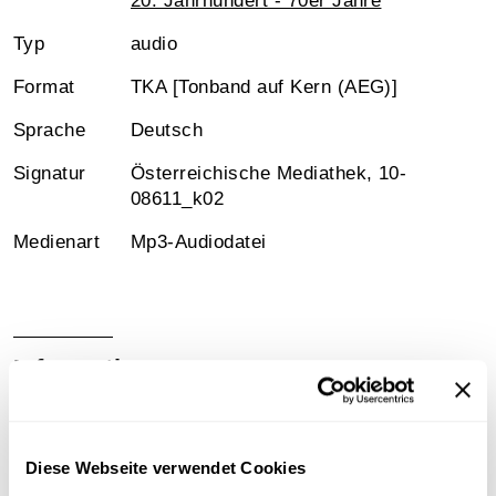
20. Jahrhundert - 70er Jahre
Typ
audio
Format
TKA [Tonband auf Kern (AEG)]
Sprache
Deutsch
Signatur
Österreichische Mediathek, 10-
08611_k02
Medienart
Mp3-Audiodatei
Information
Sammlungsgeschichte
Sammlung Aufnahmen des "United States Information
Diese Webseite verwendet Cookies
Service" ( USIS ) aus der Wienbibliothek