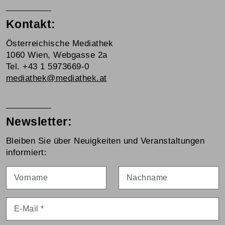
Kontakt:
Österreichische Mediathek
1060 Wien, Webgasse 2a
Tel. +43 1 5973669-0
mediathek@mediathek.at
Newsletter:
Bleiben Sie über Neuigkeiten und Veranstaltungen
informiert:
Vorname
Nachname
E-Mail
*