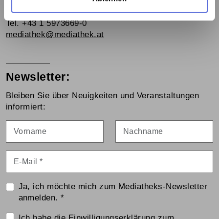
Österreichische Mediathek
1060 Wien, Webgasse 2a
Tel. +43 1 5973669-0
mediathek@mediathek.at
Newsletter:
Bleiben Sie über Neuigkeiten und Veranstaltungen
informiert:
Vorname
Nachname
E-Mail
*
Ja, ich möchte mich zum Mediatheks-Newsletter
anmelden.
*
Einwilligungserklärung
Ich habe die
Einwilligungserklärung zum