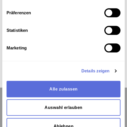
Radiosendung-Mitschnitt
Präferenzen
Statistiken
Das Medium in Onlineausstellungen
Dieses Medium wird hier verwendet:
Marketing
Music Hall
Details zeigen
Alle zulassen
Auswahl erlauben
Kontakt:
Ablehnen