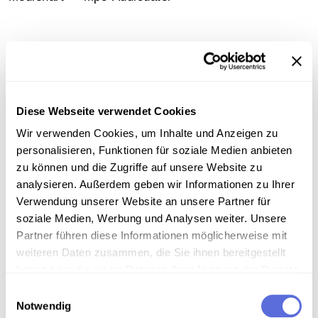
Information
Diese Webseite verwendet Cookies
Wir verwenden Cookies, um Inhalte und Anzeigen zu
Download
personalisieren, Funktionen für soziale Medien anbieten
zu können und die Zugriffe auf unsere Website zu
analysieren. Außerdem geben wir Informationen zu Ihrer
Metadaten
Verwendung unserer Website an unsere Partner für
soziale Medien, Werbung und Analysen weiter. Unsere
Partner führen diese Informationen möglicherweise mit
Verortung in der digitalen Sammlung
weiteren Daten zusammen, die Sie ihnen bereitgestellt
haben oder die sie im Rahmen Ihrer Nutzung der Dienste
gesammelt haben.
Einwilligungsauswahl
Schlagworte
Notwendig
Musik ; U-Musik
,
Moderne Musikformen - Jazz
,