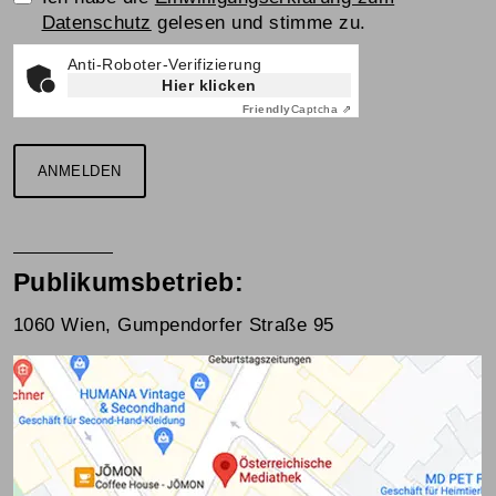
Datenschutz
gelesen und stimme zu.
Anti-Roboter-Verifizierung
Hier klicken
Friendly
Captcha ⇗
ANMELDEN
Publikumsbetrieb:
1060 Wien, Gumpendorfer Straße 95