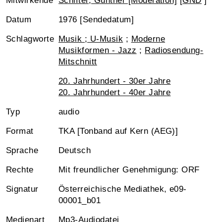
Mitwirkende
Schifter, Günther [Moderation]
[
GND
]
Datum
1976 [Sendedatum]
Schlagworte
Musik ; U-Musik
;
Moderne
Musikformen - Jazz
;
Radiosendung-
Mitschnitt
20. Jahrhundert - 30er Jahre
20. Jahrhundert - 40er Jahre
Typ
audio
Format
TKA [Tonband auf Kern (AEG)]
Sprache
Deutsch
Rechte
Mit freundlicher Genehmigung: ORF
Signatur
Österreichische Mediathek, e09-
00001_b01
Medienart
Mp3-Audiodatei