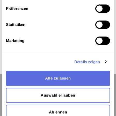
Präferenzen
Das Medium in Onlineausstellungen
Statistiken
Dieses Medium wird hier verwendet:
Marketing
Western Saloon
Details zeigen
Alle zulassen
Auswahl erlauben
Kontakt:
Österreichische Mediathek
Ablehnen