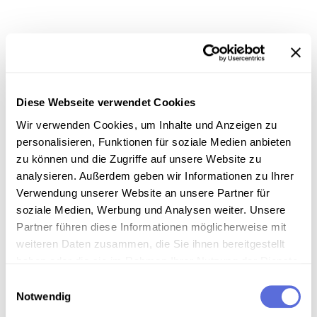
Information
Diese Webseite verwendet Cookies
Download
Wir verwenden Cookies, um Inhalte und Anzeigen zu
personalisieren, Funktionen für soziale Medien anbieten
zu können und die Zugriffe auf unsere Website zu
Metadaten
analysieren. Außerdem geben wir Informationen zu Ihrer
Verwendung unserer Website an unsere Partner für
soziale Medien, Werbung und Analysen weiter. Unsere
Partner führen diese Informationen möglicherweise mit
Verortung in der digitalen Sammlung
weiteren Daten zusammen, die Sie ihnen bereitgestellt
haben oder die sie im Rahmen Ihrer Nutzung der Dienste
Schlagworte
gesammelt haben.
Einwilligungsauswahl
Notwendig
Musik ; U-Musik
,
Volksmusik - Folk, Country,
Western
,
Radiosendung-Mitschnitt