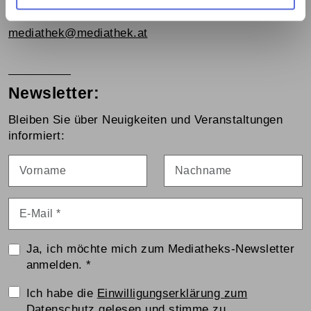
1060 Wien, Webgasse 2a
Tel. +43 1 5973669-0
mediathek@mediathek.at
Newsletter:
Bleiben Sie über Neuigkeiten und Veranstaltungen
informiert:
Vorname
Nachname
E-Mail
*
Ja, ich möchte mich zum Mediatheks-Newsletter
anmelden.
*
Einwilligungserklärung
Ich habe die
Einwilligungserklärung zum
Datenschutz
gelesen und stimme zu.