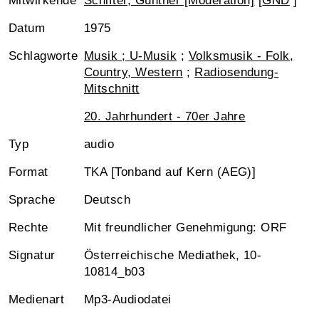
Mitwirkende
Schifter, Günther [Moderation]
[
GND
]
Datum
1975
Schlagworte
Musik ; U-Musik
;
Volksmusik - Folk,
Country, Western
;
Radiosendung-
Mitschnitt
20. Jahrhundert - 70er Jahre
Typ
audio
Format
TKA [Tonband auf Kern (AEG)]
Sprache
Deutsch
Rechte
Mit freundlicher Genehmigung: ORF
Signatur
Österreichische Mediathek, 10-
10814_b03
Medienart
Mp3-Audiodatei