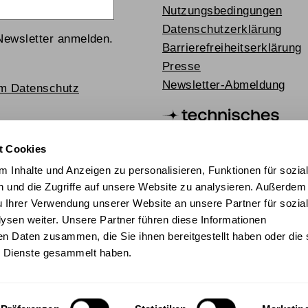
Nutzungsbedingungen
Datenschutzerklärung
Newsletter anmelden.
Barrierefreiheitserklärung
Presse
Newsletter-Abmeldung
um Datenschutz
t Cookies
 Inhalte und Anzeigen zu personalisieren, Funktionen für sozia
 und die Zugriffe auf unsere Website zu analysieren. Außerdem
u Ihrer Verwendung unserer Website an unsere Partner für sozia
sen weiter. Unsere Partner führen diese Informationen
en Daten zusammen, die Sie ihnen bereitgestellt haben oder die 
chischer Mediathek 2024
 Dienste gesammelt haben.