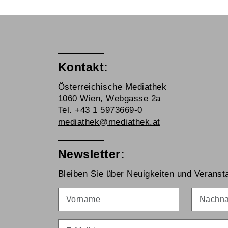
Kontakt:
Österreichische Mediathek
1060 Wien, Webgasse 2a
Tel. +43 1 5973669-0
mediathek@mediathek.at
Newsletter:
Bleiben Sie über Neuigkeiten und Veransta
Vorname
Nachna
E-Mail
*