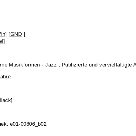
in]
[
GND
]
el]
rne Musikformen - Jazz
;
Publizierte und vervielfältigte
Jahre
llack]
hek, e01-00806_b02