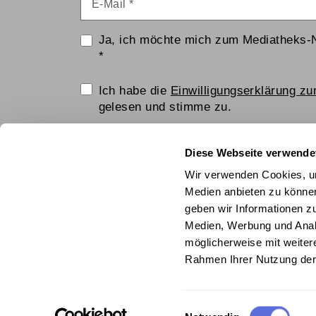
Ja, ich möchte mich zum Mediatheks-
*
Einwilligungserklärung
Ich habe die
Einwilligungserklärung z
gelesen und stimme zu.
Anti-Roboter-Verifizierung
Diese Webseite verwende
Hier klicken
Wir verwenden Cookies, um
Friendly
Captcha ⇗
Medien anbieten zu können
geben wir Informationen z
ANMELDEN
Medien, Werbung und Analy
möglicherweise mit weiter
© Technisches Museum Wien mit Österrei
Rahmen Ihrer Nutzung der
Einwilligungsauswahl