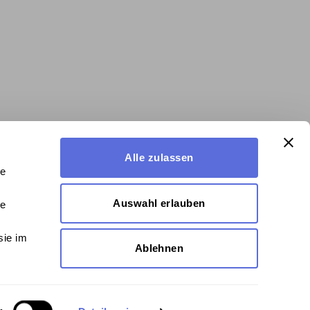
Alle zulassen
le
Auswahl erlauben
le
sie im
Ablehnen