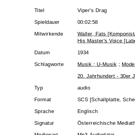
Titel
Viper's Drag
Spieldauer
00:02:58
Mitwirkende
Waller, Fats [Komponist/
His Master's Voice [Lab
Datum
1934
Schlagworte
Musik ; U-Musik
;
Mode
20. Jahrhundert - 30er 
Typ
audio
Format
SCS [Schallplatte, Sche
Sprache
Englisch
Signatur
Österreichische Mediat
Medienart
Mp3-Audiodatei