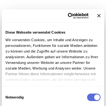
Information
Diese Webseite verwendet Cookies
Download
Wir verwenden Cookies, um Inhalte und Anzeigen zu
personalisieren, Funktionen für soziale Medien anbieten
zu können und die Zugriffe auf unsere Website zu
Metadaten
analysieren. Außerdem geben wir Informationen zu Ihrer
Verwendung unserer Website an unsere Partner für
soziale Medien, Werbung und Analysen weiter. Unsere
Partner führen diese Informationen möglicherweise mit
Verortung in der digitalen Sammlung
weiteren Daten zusammen, die Sie ihnen bereitgestellt
haben oder die sie im Rahmen Ihrer Nutzung der Dienste
Schlagworte
gesammelt haben.
Einwilligungsauswahl
Musik ; U-Musik
,
Moderne Musikformen - Jazz
,
Notwendig
Publizierte und vervielfältigte Aufnahme