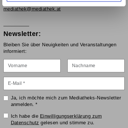
Tel. +43 1 5973669-0
mediathek@mediathek.at
Newsletter:
Bleiben Sie über Neuigkeiten und Veranstaltungen
informiert:
Vorname
Nachname
E-Mail
*
Ja, ich möchte mich zum Mediatheks-Newsletter
anmelden.
*
Einwilligungserklärung
Ich habe die
Einwilligungserklärung zum
Datenschutz
gelesen und stimme zu.