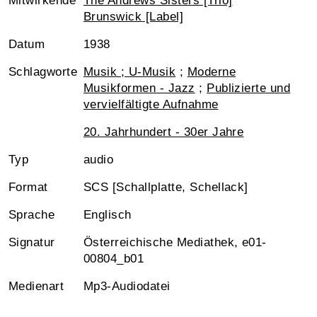
Mitwirkende
The Andrews Sisters [Trio]
Brunswick [Label]
Datum
1938
Schlagworte
Musik ; U-Musik
;
Moderne
Musikformen - Jazz
;
Publizierte und
vervielfältigte Aufnahme
20. Jahrhundert - 30er Jahre
Typ
audio
Format
SCS [Schallplatte, Schellack]
Sprache
Englisch
Signatur
Österreichische Mediathek, e01-
00804_b01
Medienart
Mp3-Audiodatei