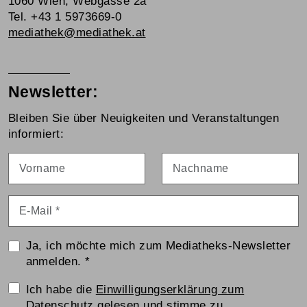
1060 Wien, Webgasse 2a
Tel. +43 1 5973669-0
mediathek@mediathek.at
Newsletter:
Bleiben Sie über Neuigkeiten und Veranstaltungen
informiert:
Vorname
Nachname
E-Mail
*
Ja, ich möchte mich zum Mediatheks-Newsletter
anmelden.
*
Einwilligungserklärung
Ich habe die
Einwilligungserklärung zum
Datenschutz
gelesen und stimme zu.