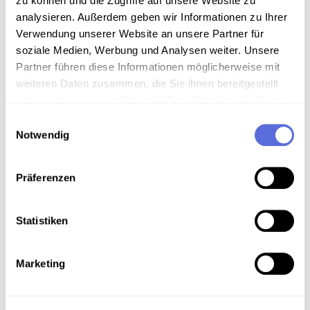
zu können und die Zugriffe auf unsere Website zu
Film-Aufnahmen von Herbert Link
analysieren. Außerdem geben wir Informationen zu Ihrer
Verwendung unserer Website an unsere Partner für
soziale Medien, Werbung und Analysen weiter. Unsere
Download
Partner führen diese Informationen möglicherweise mit
weiteren Daten zusammen, die Sie ihnen bereitgestellt
haben oder die sie im Rahmen Ihrer Nutzung der Dienste
Metadaten
gesammelt haben.
Einwilligungsauswahl
Notwendig
Verortung in der digitalen Sammlung
Präferenzen
Schlagworte
Statistiken
Film
,
Wirtschaft
,
Interview
,
Unveröffentlichte
Aufnahme
Marketing
Teil der Sammlung
Film-Aufnahmen von Herbert Link