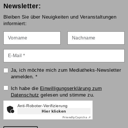
Newsletter:
Bleiben Sie über Neuigkeiten und Veranstaltungen
informiert:
Vorname
Nachname
E-Mail
*
Ja, ich möchte mich zum Mediatheks-Newsletter
anmelden.
*
Einwilligungserklärung
Ich habe die
Einwilligungserklärung zum
Datenschutz
gelesen und stimme zu.
Anti-Roboter-Verifizierung
Hier klicken
Friendly
Captcha ⇗