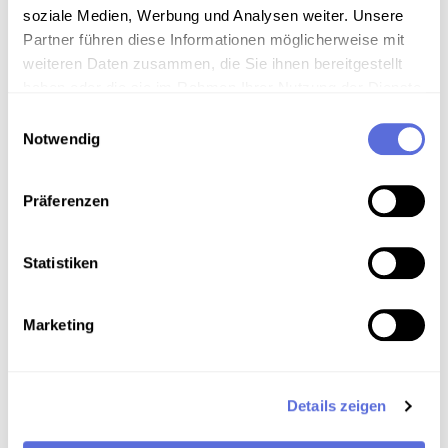
soziale Medien, Werbung und Analysen weiter. Unsere
Partner führen diese Informationen möglicherweise mit
Metadaten
weiteren Daten zusammen, die Sie ihnen bereitgestellt
haben oder die sie im Rahmen Ihrer Nutzung der Dienste
gesammelt haben.
Einwilligungsauswahl
Verortung in der digitalen Sammlung
Notwendig
Schlagworte
Präferenzen
Politik Österreich
,
Interview
Statistiken
Teil der Sammlung
Archivbestand Österreichische Mediathek ohne
Marketing
weitere Sammlungszuordnung
Details zeigen
Das Medium in Onlineausstellungen