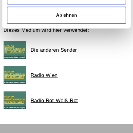
Das Medium in Onlineausstellungen
Ablehnen
Dieses Medium wird hier verwendet:
Die anderen Sender
Radio Wien
Radio Rot-Weiß-Rot