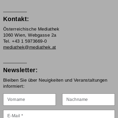
Kontakt:
Österreichische Mediathek
1060 Wien, Webgasse 2a
Tel. +43 1 5973669-0
mediathek@mediathek.at
Newsletter:
Bleiben Sie über Neuigkeiten und Veranstaltungen
informiert:
Vorname
Nachname
E-Mail
*