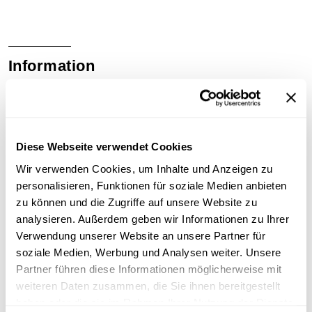
Information
Inhalt
Interview mit dem Historiker Gerhard Jagschitz in
der Österreichischen Mediathek am 2. Dezember
Diese Webseite verwendet Cookies
2004.
Wir verwenden Cookies, um Inhalte und Anzeigen zu
personalisieren, Funktionen für soziale Medien anbieten
Sammlungsgeschichte
zu können und die Zugriffe auf unsere Website zu
analysieren. Außerdem geben wir Informationen zu Ihrer
Sammlung Video-Eigenaufnahmen der
Verwendung unserer Website an unsere Partner für
Österreichischen Mediathek
soziale Medien, Werbung und Analysen weiter. Unsere
Partner führen diese Informationen möglicherweise mit
weiteren Daten zusammen, die Sie ihnen bereitgestellt
Download
haben oder die sie im Rahmen Ihrer Nutzung der Dienste