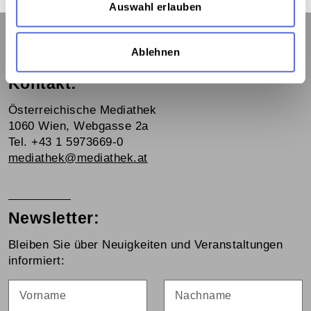
Auswahl erlauben
Ablehnen
Kontakt:
Österreichische Mediathek
1060 Wien, Webgasse 2a
Tel. +43 1 5973669-0
mediathek@mediathek.at
Newsletter:
Bleiben Sie über Neuigkeiten und Veranstaltungen
informiert:
Vorname
Nachname