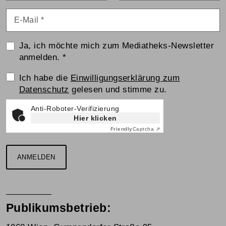
E-Mail
*
Ja, ich möchte mich zum Mediatheks-Newsletter
anmelden.
*
Einwilligungserklärung
Ich habe die
Einwilligungserklärung zum
Datenschutz
gelesen und stimme zu.
Anti-Roboter-Verifizierung
Hier klicken
Friendly
Captcha ⇗
ANMELDEN
Publikumsbetrieb: