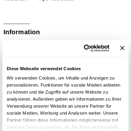
Information
Inhalt
Molière (1622–1673). Dramatiker. Seine
Charakteristik des Don Juan (1664, wurde bald nach
Diese Webseite verwendet Cookies
der Uraufführung verboten) floss mit in das Libretto
Wir verwenden Cookies, um Inhalte und Anzeigen zu
Lorenzo da Pontes ein.
personalisieren, Funktionen für soziale Medien anbieten
zu können und die Zugriffe auf unsere Website zu
analysieren. Außerdem geben wir Informationen zu Ihrer
Download
Verwendung unserer Website an unsere Partner für
soziale Medien, Werbung und Analysen weiter. Unsere
Partner führen diese Informationen möglicherweise mit
Metadaten
weiteren Daten zusammen, die Sie ihnen bereitgestellt