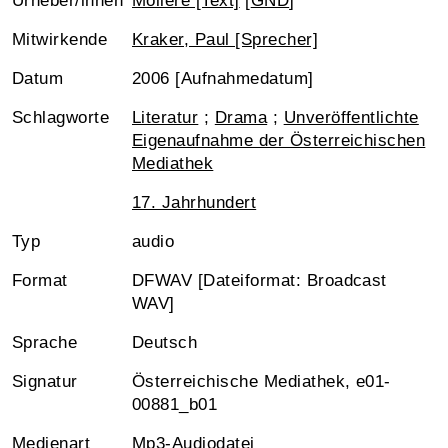
Urheber/innen
Molière [Text]
[
GND
]
Mitwirkende
Kraker, Paul [Sprecher]
Datum
2006 [Aufnahmedatum]
Schlagworte
Literatur
;
Drama
;
Unveröffentlichte
Eigenaufnahme der Österreichischen
Mediathek
17. Jahrhundert
Typ
audio
Format
DFWAV [Dateiformat: Broadcast
WAV]
Sprache
Deutsch
Signatur
Österreichische Mediathek, e01-
00881_b01
Medienart
Mp3-Audiodatei