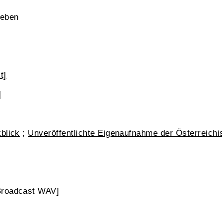
Leben
t]
]
blick
;
Unveröffentlichte Eigenaufnahme der Österreich
Broadcast WAV]