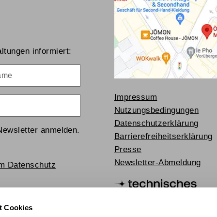
ltungen informiert:
me
Impressum
Nutzungsbedingungen
Datenschutzerklärung
Newsletter anmelden.
Barrierefreiheitserklärung
Presse
Newsletter-Abmeldung
um Datenschutz
t Cookies