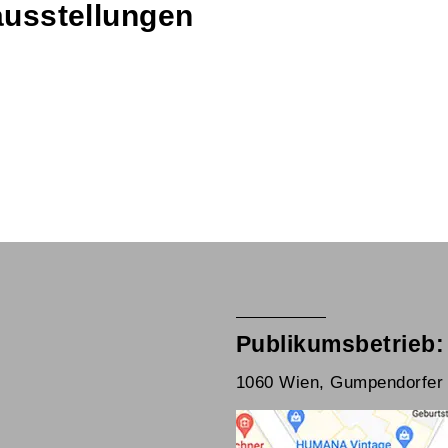
ausstellungen
Publikumsbetrieb:
1060 Wien, Gumpendorfer 