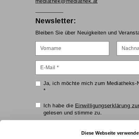
mediathek@mediathek.at
Newsletter:
Bleiben Sie über Neuigkeiten und Veransta
Vorname
Nachna
E-Mail
*
Ja, ich möchte mich zum Mediatheks-
*
Einwilligungserklärung
Ich habe die
Einwilligungserklärung z
gelesen und stimme zu.
Anti-Roboter-Verifizierung
Diese Webseite verwende
Hier klicken