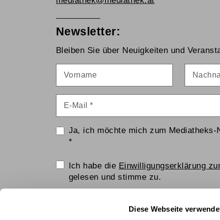
mediathek@mediathek.at
Newsletter:
Bleiben Sie über Neuigkeiten und Veransta
Vorname
Nachna
E-Mail
*
Ja, ich möchte mich zum Mediatheks-
*
Einwilligungserklärung
Ich habe die
Einwilligungserklärung z
gelesen und stimme zu.
Anti-Roboter-Verifizierung
Diese Webseite verwende
Hier klicken