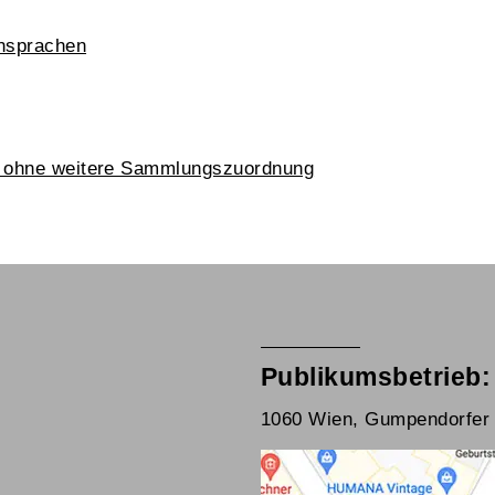
nsprachen
k ohne weitere Sammlungszuordnung
Publikumsbetrieb:
1060 Wien, Gumpendorfer 