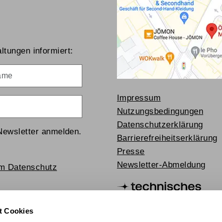
ltungen informiert:
me
Impressum
Nutzungsbedingungen
Datenschutzerklärung
Newsletter anmelden.
Barrierefreiheitserklärung
Presse
Newsletter-Abmeldung
um Datenschutz
t Cookies