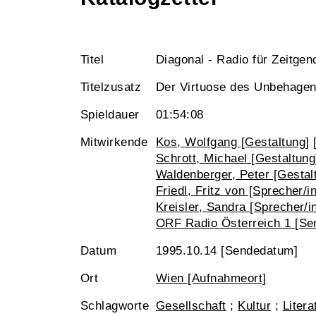
Titel
Diagonal - Radio für Zeitge
Titelzusatz
Der Virtuose des Unbehage
Spieldauer
01:54:08
Mitwirkende
Kos, Wolfgang [Gestaltung]
Schrott, Michael [Gestaltung
Waldenberger, Peter [Gestal
Friedl, Fritz von [Sprecher/in
Kreisler, Sandra [Sprecher/i
ORF Radio Österreich 1 [Sen
Datum
1995.10.14 [Sendedatum]
Ort
Wien [Aufnahmeort]
Schlagworte
Gesellschaft
;
Kultur
;
Litera