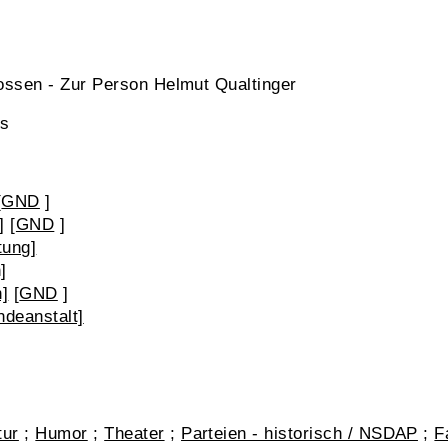
nossen - Zur Person Helmut Qualtinger
ns
[
GND
]
]
[
GND
]
tung]
]
n]
[
GND
]
deanstalt]
tur
;
Humor
;
Theater
;
Parteien - historisch / NSDAP
;
F