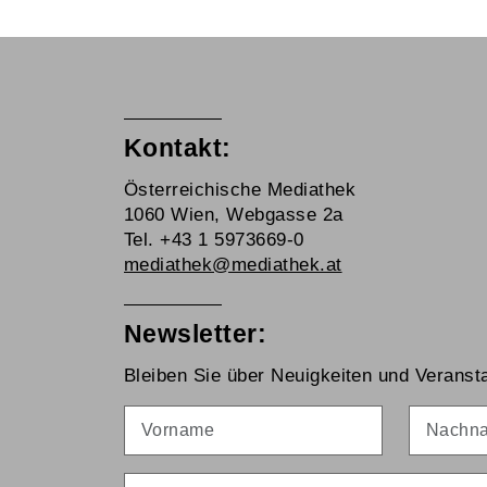
Kontakt:
Österreichische Mediathek
1060 Wien, Webgasse 2a
Tel. +43 1 5973669-0
mediathek@mediathek.at
Newsletter:
Bleiben Sie über Neuigkeiten und Veransta
Vorname
Nachna
E-Mail
*