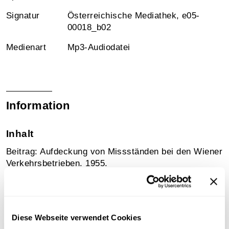
Signatur
Österreichische Mediathek, e05-
00018_b02
Medienart
Mp3-Audiodatei
Information
Inhalt
Beitrag: Aufdeckung von Missständen bei den Wiener
Verkehrsbetrieben. 1955.
Sammlungsgeschichte
Archivbestand Österreichische Mediathek ohne weitere
Diese Webseite verwendet Cookies
Sammlungszuordnung