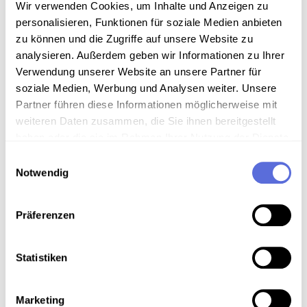
Wir verwenden Cookies, um Inhalte und Anzeigen zu
personalisieren, Funktionen für soziale Medien anbieten
zu können und die Zugriffe auf unsere Website zu
Download
analysieren. Außerdem geben wir Informationen zu Ihrer
Verwendung unserer Website an unsere Partner für
soziale Medien, Werbung und Analysen weiter. Unsere
Metadaten
Partner führen diese Informationen möglicherweise mit
weiteren Daten zusammen, die Sie ihnen bereitgestellt
haben oder die sie im Rahmen Ihrer Nutzung der Dienste
Verortung in der digitalen Sammlung
gesammelt haben.
Einwilligungsauswahl
Notwendig
Schlagworte
Präferenzen
Medien und Kommunikation
,
Humor
,
Politik
Österreich
,
Radio
,
Verkehr
,
Radiosendung-
Mitschnitt
Statistiken
Teil der Sammlung
Marketing